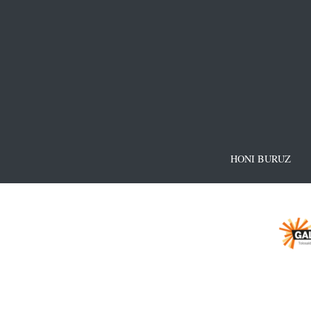
HONI BURUZ