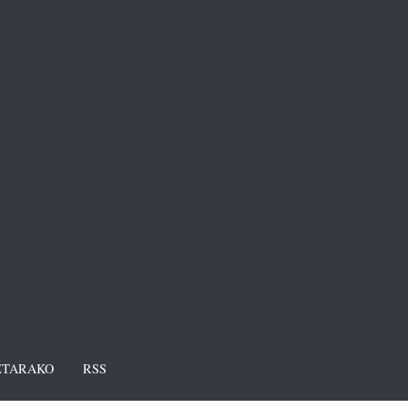
TARAKO
RSS