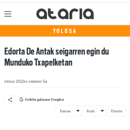
TOLOSA
Edorta De Antak seigarren egin du
Munduko Txapelketan
tolosa
2011ko irailaren 5a
Gehitu gaitzazu Googlen
Entzun
Itzuli
Erraztu