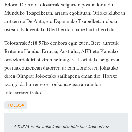
Edorta De Anta tolosarrak seigarren postua lortu du
Munduko Txapelketan, arraun egokituan. Orioko klubean
aritzen da De Anta, eta Espainiako Txapelketa irabazi
ostean, Esloveniako Bled herrian parte hartu berri du.
Tolosarrak 5:18.57ko denbora egin zuen. Bere aurretik
Britainia Handia, Errusia, Australia, AEB eta Koreako
ordezkariak iritsi ziren helmugara. Lortutako seigarren
postuak zuzenean datorren urtean Londresen jokatuko
diren Olinpiar Jokoetako sailkapena eman dio. Horixe
izango da hurrengo erronka nagusia arraunlari
tolosarrarentzako.
TOLOSA
ATARIA ez da soilik komunikabide bat: komunitate