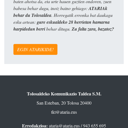
baten ahotsa da, eta urte hauen guztien ondoren, zuen
babesa behar dugu, inoiz baino gehiago:
ATARIAk
behar du Tolosaldea
. Horregatik erronka bat daukagu
esku artean:
gure eskualdeko 28 herrietan hamarna
harpidedun berri
behar ditugu.
Zu falta zara, bazatoz?
EGIN ATARIKIDE!
Tolosaldeko Komunikazio Taldea S.M.
San Esteban, 20 Tolosa 20400
tkt@ataria.eus
Erredakzioa:
ataria@ataria.eus
/ 943 655 695