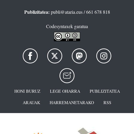
Publizitatea:
publi@ataria.eus
/ 661 678 818
Codesyntaxek garatua
HONI BURUZ
LEGE OHARRA
PUBLIZITATEA
ARAUAK
HARREMANETARAKO
RSS