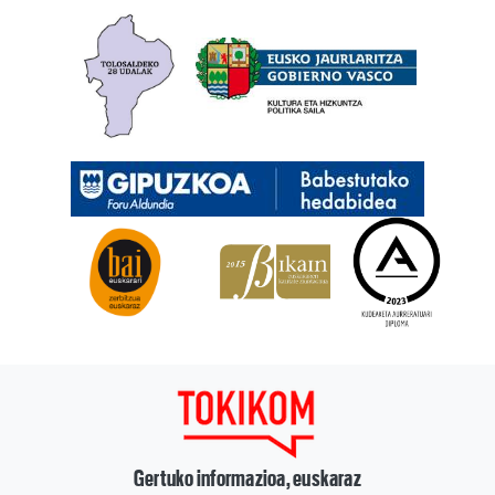
Gertuko informazioa, euskaraz