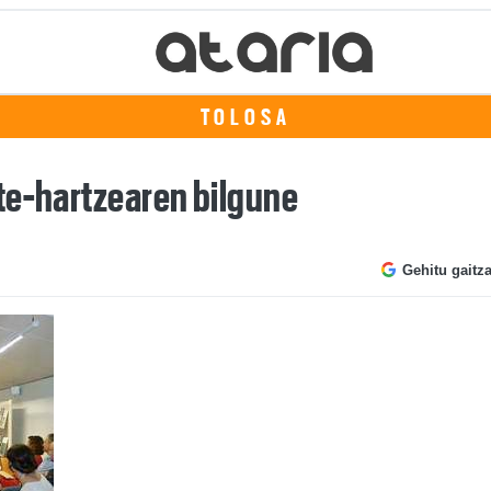
TOLOSA
te-hartzearen bilgune
Gehitu gaitz