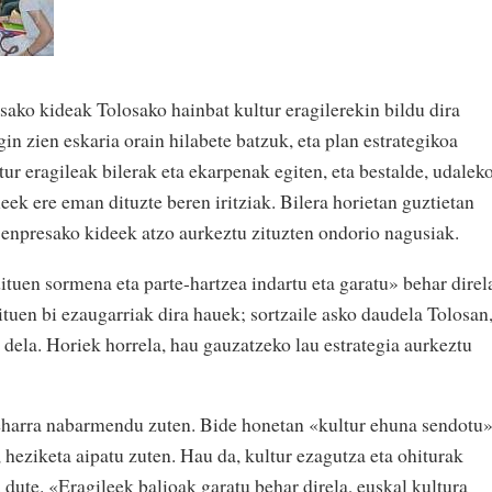
ako kideak Tolosako hainbat kultur eragilerekin bildu dira
n zien eskaria orain hilabete batzuk, eta plan estrategikoa
ltur eragileak bilerak eta ekarpenak egiten, eta bestalde, udalek
leek ere eman dituzte beren iritziak. Bilera horietan guztietan
enpresako kideek atzo aurkeztu zituzten ondorio nagusiak.
tuen sormena eta parte-hartzea indartu eta garatu» behar direl
dituen bi ezaugarriak dira hauek; sortzaile asko daudela Tolosan
a dela. Horiek horrela, hau gauzatzeko lau estrategia aurkeztu
beharra nabarmendu zuten. Bide honetan «kultur ehuna sendotu
, heziketa aipatu zuten. Hau da, kultur ezagutza eta ohiturak
 dute. «Eragileek balioak garatu behar direla, euskal kultura