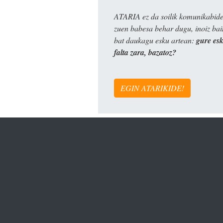
ATARIA ez da soilik komunikabide 
zuen babesa behar dugu, inoiz ba
bat daukagu esku artean:
gure es
falta zara, bazatoz?
EGIN ATARIKIDE!