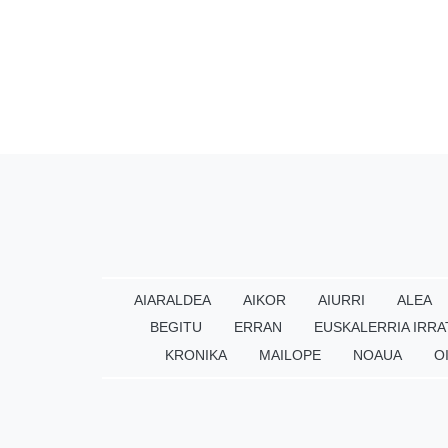
AIARALDEA
AIKOR
AIURRI
ALEA
BEGITU
ERRAN
EUSKALERRIA IRRA
KRONIKA
MAILOPE
NOAUA
O