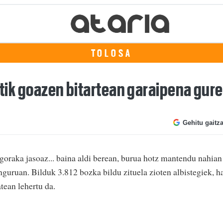
TOLOSA
kutik goazen bitartean garaipena gur
Gehitu gaitz
a goraka jasoaz... baina aldi berean, burua hotz mantendu nahian
inguruan. Bilduk 3.812 bozka bildu zituela zioten albistegiek, h
tean lehertu da.