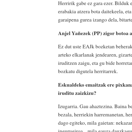
Herririk gabe ez gara ezer. Bilduk e
erabakia atzera bota daitekeela, et
garaipena gurea izango dela, bitart
Anjel Yañezek (PP) zigor botoa 
Ez dut uste EAJk bozketan beherak
arteko elkarlanak jendearen, gizart
iruditzen zaigu, eta gu bide horreta
bozkatu digutela herritarrek.
Eskualdeko emaitzak ere pixkana
iruditu zaizkizu?
Izugarria. Gau ahaztezina. Baina b
bezala, herriekin harremanetan, he
dago egiteko, mila gaietan: nekaza
ingurugiroa... mila gauza dauzkagu