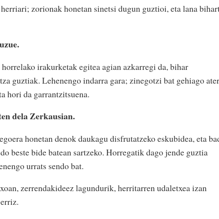
erriari; zorionak honetan sinetsi dugun guztioi, eta lana bihar
duzue.
 horrelako irakurketak egitea agian azkarregi da, bihar
tza guztiak. Lehenengo indarra gara; zinegotzi bat gehiago ate
a hori da garrantzitsuena.
sten dela Zerkausian.
a egoera honetan denok daukagu disfrutatzeko eskubidea, eta ba
edo beste bide batean sartzeko. Horregatik dago jende guztia
henengo urrats sendo bat.
xoan, zerrendakideez lagundurik, herritarren udaletxea izan
erriz.