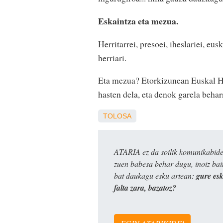
Eskaintza eta mezua.
Herritarrei, presoei, iheslariei, eus
herriari.
Eta mezua? Etorkizunean Euskal Her
hasten dela, eta denok garela behar
TOLOSA
ATARIA ez da soilik komunikabide 
zuen babesa behar dugu, inoiz ba
bat daukagu esku artean:
gure es
falta zara, bazatoz?