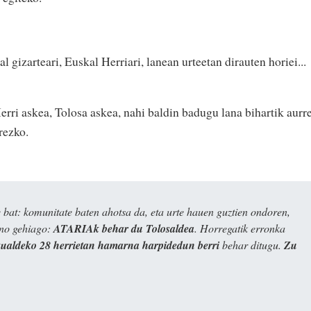
kal gizarteari, Euskal Herriari, lanean urteetan dirauten horiei...
ri askea, Tolosa askea, nahi baldin badugu lana bihartik aurr
rezko.
bat: komunitate baten ahotsa da, eta urte hauen guztien ondoren,
ino gehiago:
ATARIAk behar du Tolosaldea
. Horregatik erronka
kualdeko 28 herrietan hamarna harpidedun berri
behar ditugu.
Zu