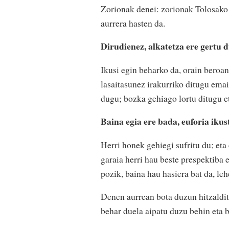
Zorionak denei: zorionak Tolosako h
aurrera hasten da.
Dirudienez, alkatetza ere gertu 
Ikusi egin beharko da, orain beroan
lasaitasunez irakurriko ditugu emai
dugu; bozka gehiago lortu ditugu et
Baina egia ere bada, euforia iku
Herri honek gehiegi sufritu du; et
garaia herri hau beste prespektiba 
pozik, baina hau hasiera bat da, le
Denen aurrean bota duzun hitzaldit
behar duela aipatu duzu behin eta b