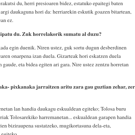
rakutsi du, herri presioaren bidez, estatuko epaitegi baten
a argi daukaguna hori da: herriarekin eskutik goazen bitartean,
ean ez.
aipatu du. Zuk horrelakorik sumatu al duzu?
ada egin duenik. Niren ustez, guk sortu dugun desberdinen
earen onarpena izan duela. Gizarteak hori eskatzen duela
n gaude, eta bidea egiten ari gara. Nire ustez zentzu horretan
ka- pixkanaka jarraitzen aritu zara gau guztian zehar, zer
enetan lan handia daukagu eskualdean egiteko; Tolosa buru
rriak Tolosarekiko harremanetan... eskualdean garapen handia
rien biziraupena sustatzeko, mugikortasuna dela-eta,
 egiteko.