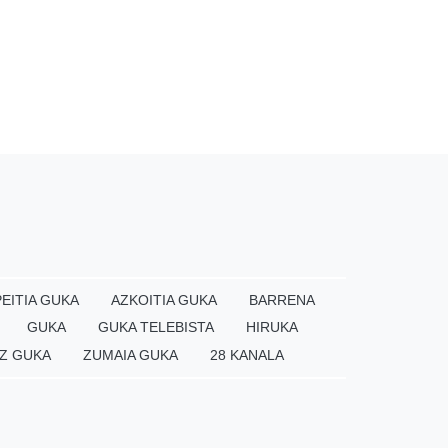
EITIA GUKA
AZKOITIA GUKA
BARRENA
GUKA
GUKA TELEBISTA
HIRUKA
Z GUKA
ZUMAIA GUKA
28 KANALA