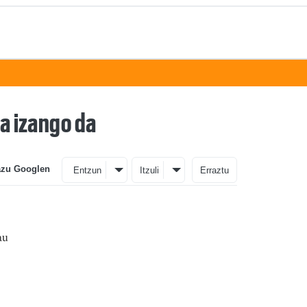
ea izango da
azu Googlen
Entzun
Itzuli
Erraztu
au