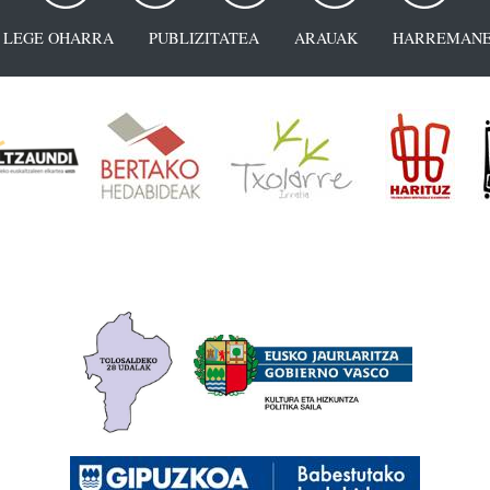
LEGE OHARRA
PUBLIZITATEA
ARAUAK
HARREMANE