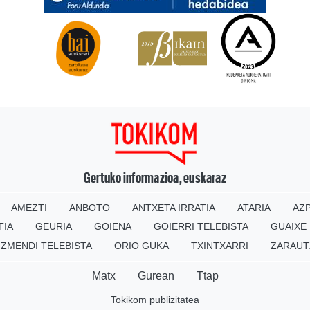
Gertuko informazioa, euskaraz
AMEZTI
ANBOTO
ANTXETA IRRATIA
ATARIA
AZP
TIA
GEURIA
GOIENA
GOIERRI TELEBISTA
GUAIXE
IZMENDI TELEBISTA
ORIO GUKA
TXINTXARRI
ZARAUT
Matx
Gurean
Ttap
Tokikom publizitatea