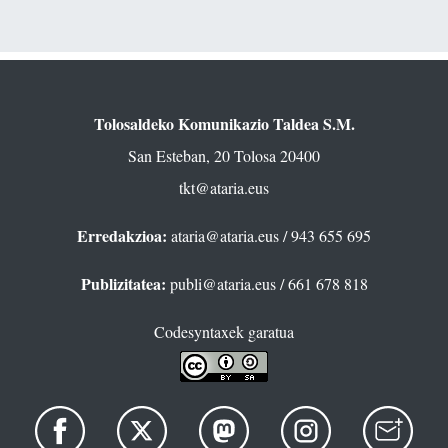
Tolosaldeko Komunikazio Taldea S.M.
San Esteban, 20 Tolosa 20400
tkt@ataria.eus
Erredakzioa:
ataria@ataria.eus
/ 943 655 695
Publizitatea:
publi@ataria.eus
/ 661 678 818
Codesyntaxek garatua