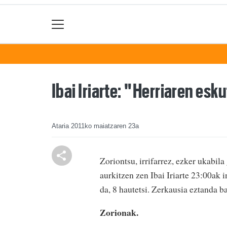
Ibai Iriarte: "Herriaren es
Ataria
2011ko maiatzaren 23a
Zoriontsu, irrifarrez, ezker ukabil
aurkitzen zen Ibai Iriarte 23:00ak 
da, 8 hautetsi. Zerkausia eztanda ba
Zorionak.