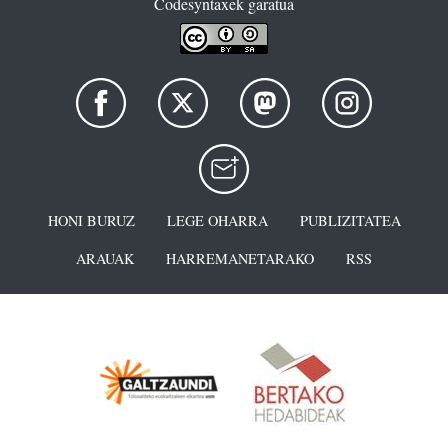
Codesyntaxek garatua
HONI BURUZ
LEGE OHARRA
PUBLIZITATEA
ARAUAK
HARREMANETARAKO
RSS