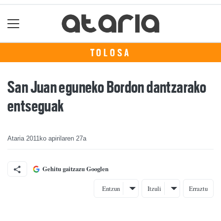
TOLOSA
San Juan eguneko Bordon dantzarako
entseguak
Ataria
2011ko apirilaren 27a
Gehitu gaitzazu Googlen
Entzun
Itzuli
Erraztu