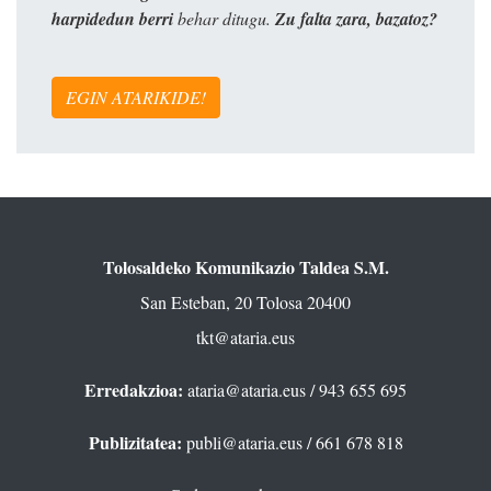
harpidedun berri
behar ditugu.
Zu falta zara, bazatoz?
EGIN ATARIKIDE!
Tolosaldeko Komunikazio Taldea S.M.
San Esteban, 20 Tolosa 20400
tkt@ataria.eus
Erredakzioa:
ataria@ataria.eus
/ 943 655 695
Publizitatea:
publi@ataria.eus
/ 661 678 818