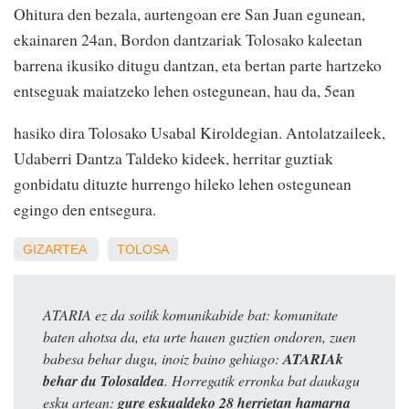
Ohitura den bezala, aurtengoan ere San Juan egunean,
ekainaren 24an, Bordon dantzariak Tolosako kaleetan
barrena ikusiko ditugu dantzan, eta bertan parte hartzeko
entseguak maiatzeko lehen ostegunean, hau da, 5ean
hasiko dira Tolosako Usabal Kiroldegian. Antolatzaileek,
Udaberri Dantza Taldeko kideek, herritar guztiak
gonbidatu dituzte hurrengo hileko lehen ostegunean
egingo den entsegura.
GIZARTEA
TOLOSA
ATARIA ez da soilik komunikabide bat: komunitate
baten ahotsa da, eta urte hauen guztien ondoren, zuen
babesa behar dugu, inoiz baino gehiago:
ATARIAk
behar du Tolosaldea
. Horregatik erronka bat daukagu
esku artean:
gure eskualdeko 28 herrietan hamarna