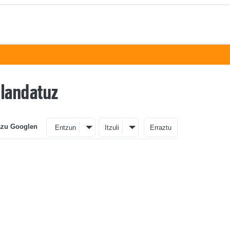
 landatuz
azu Googlen
Entzun
Itzuli
Erraztu