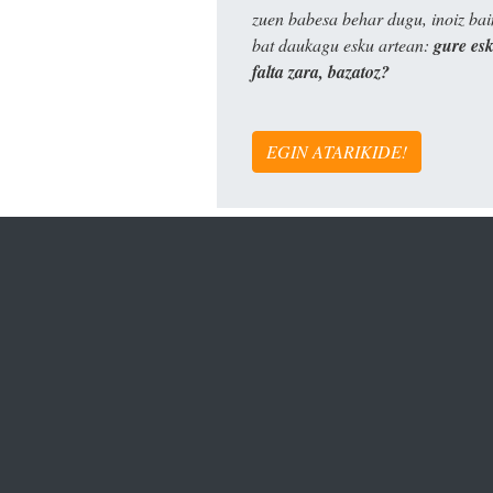
zuen babesa behar dugu, inoiz ba
bat daukagu esku artean:
gure es
falta zara, bazatoz?
EGIN ATARIKIDE!