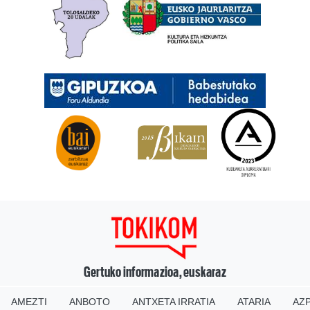
Gertuko informazioa, euskaraz
AMEZTI
ANBOTO
ANTXETA IRRATIA
ATARIA
AZP