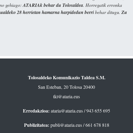
ino gehiago:
ATARIAk behar du Tolosaldea
. Horregatik erronka
kualdeko 28 herrietan hamarna harpidedun berri
behar ditugu.
Zu
Tolosaldeko Komunikazio Taldea S.M.
San Esteban, 20 Tolosa 20400
tkt@ataria.eus
Erredakzioa:
ataria@ataria.eus
/ 943 655 695
Publizitatea:
publi@ataria.eus
/ 661 678 818