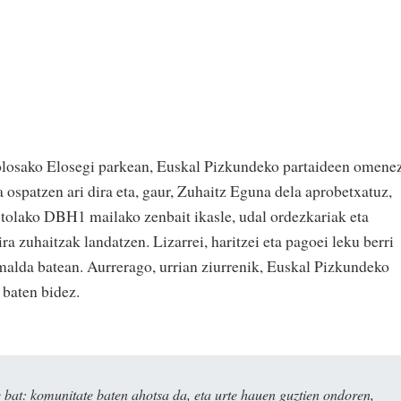
olosako Elosegi parkean, Euskal Pizkundeko partaideen omenez
 ospatzen ari dira eta, gaur, Zuhaitz Eguna dela aprobetxatuz,
stolako DBH1 mailako zenbait ikasle, udal ordezkariak eta
ra zuhaitzak landatzen. Lizarrei, haritzei eta pagoei leku berri
malda batean. Aurrerago, urrian ziurrenik, Euskal Pizkundeko
 baten bidez.
bat: komunitate baten ahotsa da, eta urte hauen guztien ondoren,