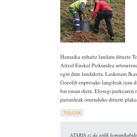
Hamaika zuhaitz landatu dituzte T
Aitzol Euskal Pizkundea urteurrena
egin dute landaketa. Laskorain Ika
Goroldi enpresako langileak izan di
bat eman diete, Elosegi parkearen 
partaideak omenduko dituzte plaka
TOLOSA
ATARIA ez da soilik komunikabide 