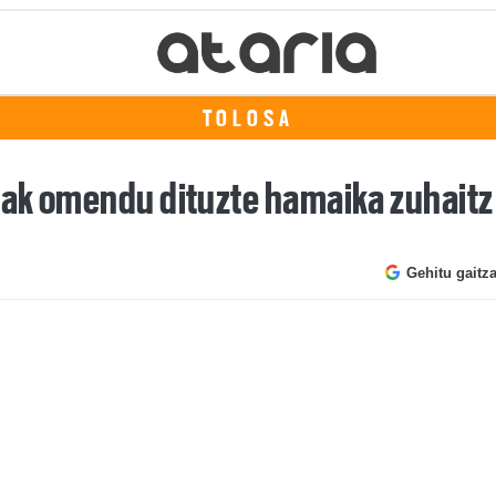
TOLOSA
eak omendu dituzte hamaika zuhaitz
Gehitu gaitz