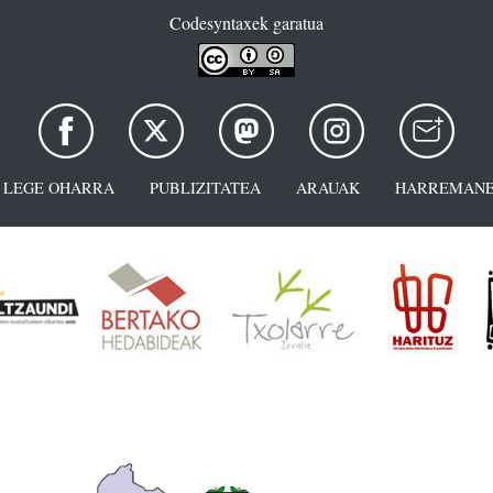
Codesyntaxek garatua
LEGE OHARRA
PUBLIZITATEA
ARAUAK
HARREMANE