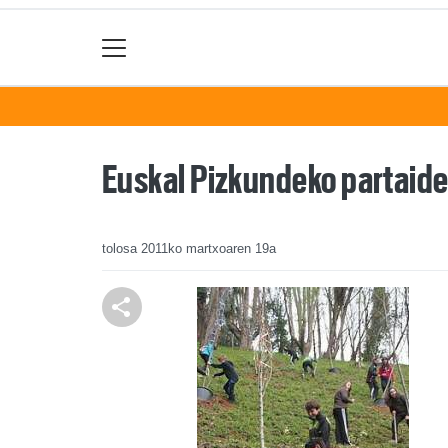
Euskal Pizkundeko partaid
tolosa
2011ko martxoaren 19a