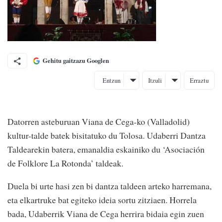
Gehitu gaitzazu Googlen
Entzun
Itzuli
Erraztu
Datorren asteburuan Viana de Cega-ko (Valladolid)
kultur-talde batek bisitatuko du Tolosa. Udaberri Dantza
Taldearekin batera, emanaldia eskainiko du ‘Asociación
de Folklore La Rotonda’ taldeak.
Duela bi urte hasi zen bi dantza taldeen arteko harremana,
eta elkartruke bat egiteko ideia sortu zitziaen. Horrela
bada, Udaberrik Viana de Cega herrira bidaia egin zuen