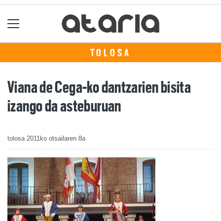
TOLOSA
Viana de Cega-ko dantzarien bisita
izango da asteburuan
tolosa
2011ko otsailaren 8a