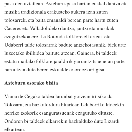
pasa den uztailean. Asteburu-pasa hartan euskal dantza eta
musika tradizionala erakusteko aukera izan zuten
tolosarrek, eta baita emanaldi berean parte hartu zuten
Caceres eta Valladolideko dantza, jantzi eta musikak
ezagutzekoa ere. La Rotonda folklore elkarteak eta
Udaberri talde tolosarrak badute antzekotasunik, biek urte
luzeetako ibilbidea baitute atzean. Gainera, bi taldeek
estatu mailako folklore jaialdirik garrantzitsuenetan parte
hartu izan dute beren eskualdeko ordezkari gisa.
Asteburu osorako bisita
Viana de Cegako taldea larunbat goizean iritsiko da
Tolosara, eta bazkalordura bitartean Udaberriko kideekin
herriko txokorik esanguratsuenak ezagutuko dituzte.
Ondoren bi taldeek elkarrekin bazkalduko dute Lizardi
elkartean.