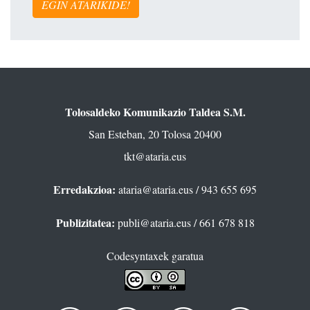
EGIN ATARIKIDE!
Tolosaldeko Komunikazio Taldea S.M.
San Esteban, 20 Tolosa 20400
tkt@ataria.eus
Erredakzioa:
ataria@ataria.eus
/ 943 655 695
Publizitatea:
publi@ataria.eus
/ 661 678 818
Codesyntaxek garatua