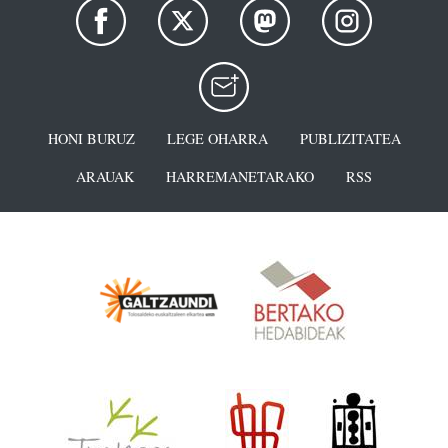
HONI BURUZ
LEGE OHARRA
PUBLIZITATEA
ARAUAK
HARREMANETARAKO
RSS