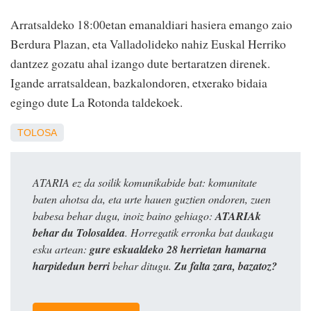
Arratsaldeko 18:00etan emanaldiari hasiera emango zaio
Berdura Plazan, eta Valladolideko nahiz Euskal Herriko
dantzez gozatu ahal izango dute bertaratzen direnek.
Igande arratsaldean, bazkalondoren, etxerako bidaia
egingo dute La Rotonda taldekoek.
TOLOSA
ATARIA ez da soilik komunikabide bat: komunitate
baten ahotsa da, eta urte hauen guztien ondoren, zuen
babesa behar dugu, inoiz baino gehiago:
ATARIAk
behar du Tolosaldea
. Horregatik erronka bat daukagu
esku artean:
gure eskualdeko 28 herrietan hamarna
harpidedun berri
behar ditugu.
Zu falta zara, bazatoz?