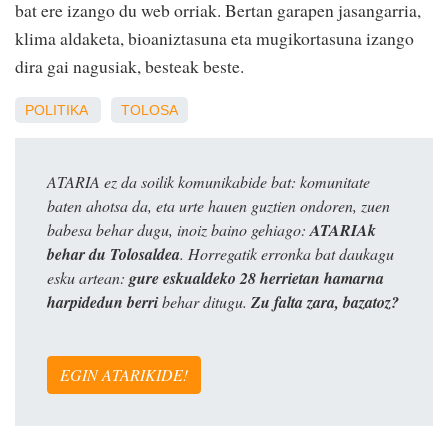
bat ere izango du web orriak. Bertan garapen jasangarria,
klima aldaketa, bioaniztasuna eta mugikortasuna izango
dira gai nagusiak, besteak beste.
POLITIKA
TOLOSA
ATARIA ez da soilik komunikabide bat: komunitate
baten ahotsa da, eta urte hauen guztien ondoren, zuen
babesa behar dugu, inoiz baino gehiago:
ATARIAk
behar du Tolosaldea
. Horregatik erronka bat daukagu
esku artean:
gure eskualdeko 28 herrietan hamarna
harpidedun berri
behar ditugu.
Zu falta zara, bazatoz?
EGIN ATARIKIDE!