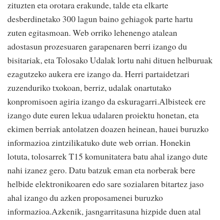
zituzten eta orotara erakunde, talde eta elkarte
desberdinetako 300 lagun baino gehiagok parte hartu
zuten egitasmoan. Web orriko lehenengo atalean
adostasun prozesuaren garapenaren berri izango du
bisitariak, eta Tolosako Udalak lortu nahi dituen helburuak
ezagutzeko aukera ere izango da. Herri partaidetzari
zuzenduriko txokoan, berriz, udalak onartutako
konpromisoen agiria izango da eskuragarri.Albisteek ere
izango dute euren lekua udalaren proiektu honetan, eta
ekimen berriak antolatzen doazen heinean, hauei buruzko
informazioa zintzilikatuko dute web orrian. Honekin
lotuta, tolosarrek T15 komunitatera batu ahal izango dute
nahi izanez gero. Datu batzuk eman eta norberak bere
helbide elektronikoaren edo sare sozialaren bitartez jaso
ahal izango du azken proposamenei buruzko
informazioa.Azkenik, jasngarritasuna hizpide duen atal