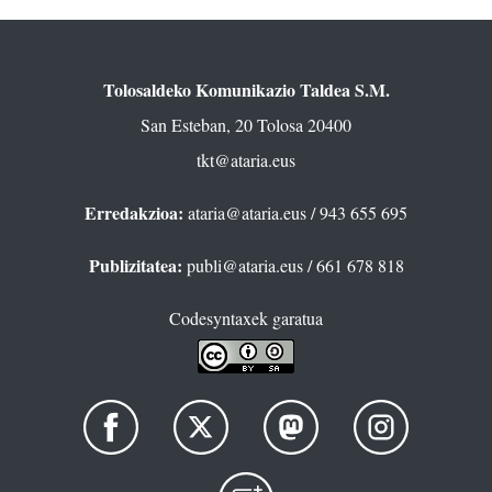
Tolosaldeko Komunikazio Taldea S.M.
San Esteban, 20 Tolosa 20400
tkt@ataria.eus
Erredakzioa:
ataria@ataria.eus
/ 943 655 695
Publizitatea:
publi@ataria.eus
/ 661 678 818
Codesyntaxek garatua