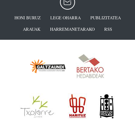
HONI BURUZ
LEGE OHARRA
PUBLIZITATEA
ARAUAK
HARREMANETARAKO
RSS