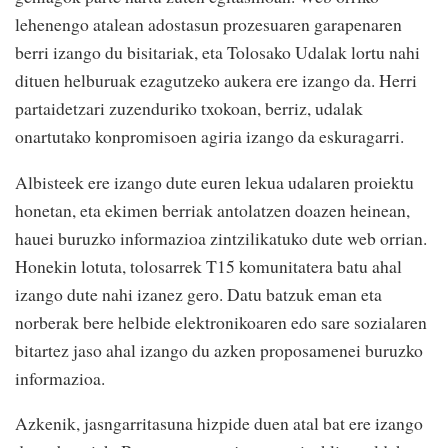
lehenengo atalean adostasun prozesuaren garapenaren
berri izango du bisitariak, eta Tolosako Udalak lortu nahi
dituen helburuak ezagutzeko aukera ere izango da. Herri
partaidetzari zuzenduriko txokoan, berriz, udalak
onartutako konpromisoen agiria izango da eskuragarri.
Albisteek ere izango dute euren lekua udalaren proiektu
honetan, eta ekimen berriak antolatzen doazen heinean,
hauei buruzko informazioa zintzilikatuko dute web orrian.
Honekin lotuta, tolosarrek T15 komunitatera batu ahal
izango dute nahi izanez gero. Datu batzuk eman eta
norberak bere helbide elektronikoaren edo sare sozialaren
bitartez jaso ahal izango du azken proposamenei buruzko
informazioa.
Azkenik, jasngarritasuna hizpide duen atal bat ere izango