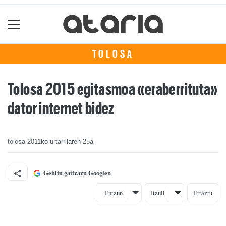
TOLOSA
Tolosa 2015 egitasmoa «eraberrituta»
dator internet bidez
tolosa
2011ko urtarrilaren 25a
Gehitu gaitzazu Googlen
Entzun
Itzuli
Erraztu