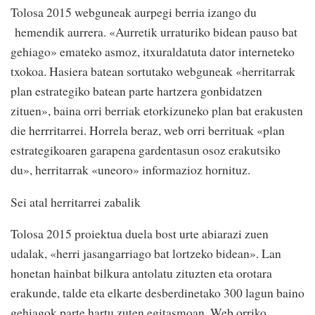
Tolosa 2015 webguneak aurpegi berria izango du
hemendik aurrera. «Aurretik urraturiko bidean pauso bat
gehiago» emateko asmoz, itxuraldatuta dator interneteko
txokoa. Hasiera batean sortutako webguneak «herritarrak
plan estrategiko batean parte hartzera gonbidatzen
zituen», baina orri berriak etorkizuneko plan bat erakusten
die herrritarrei. Horrela beraz, web orri berrituak «plan
estrategikoaren garapena gardentasun osoz erakutsiko
du», herritarrak «uneoro» informazioz hornituz.
Sei atal herritarrei zabalik
Tolosa 2015 proiektua duela bost urte abiarazi zuen
udalak, «herri jasangarriago bat lortzeko bidean». Lan
honetan hainbat bilkura antolatu zituzten eta orotara
erakunde, talde eta elkarte desberdinetako 300 lagun baino
gehiagok parte hartu zuten egitasmoan. Web orriko