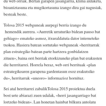
du web orriak. Bertan garapen jasangarria, klima aldaketa,
bioaniztasuna eta mugikortasuna izango dira gai nagusiak,
besteak beste.
Tolosa 2015 webguneak aurpegi berria izango du
hemendik aurrera. «Aurretik urraturiko bidean pauso bat
gehiago» emateko asmoz, itxuraldatuta dator interneteko
txokoa. Hasiera batean sortutako webguneak «herritarrak
plan estrategiko batean parte hartzera gonbidatzen
zituen», baina orri berriak etorkizuneko plan bat erakusten
die herrritarrei. Horrela beraz, web orri berrituak «plan
estrategikoaren garapena gardentasun osoz erakutsiko
du», herritarrak «uneoro» informazioz hornituz.
Sei atal herritarrei zabalikTolosa 2015 proiektua duela
bost urte abiarazi zuen udalak, «herri jasangarriago bat
lortzeko bidean». Lan honetan hainbat bilkura antolatu