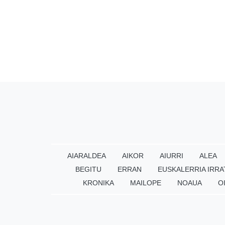
AIARALDEA
AIKOR
AIURRI
ALEA
BEGITU
ERRAN
EUSKALERRIA IRRA
KRONIKA
MAILOPE
NOAUA
O