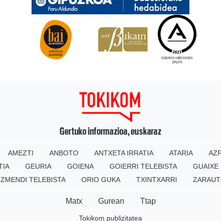
Gertuko informazioa, euskaraz
AMEZTI
ANBOTO
ANTXETA IRRATIA
ATARIA
AZP
TIA
GEURIA
GOIENA
GOIERRI TELEBISTA
GUAIXE
IZMENDI TELEBISTA
ORIO GUKA
TXINTXARRI
ZARAUT
Matx
Gurean
Ttap
Tokikom publizitatea