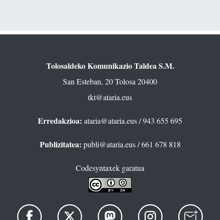
Tolosaldeko Komunikazio Taldea S.M.
San Esteban, 20 Tolosa 20400
tkt@ataria.eus
Erredakzioa:
ataria@ataria.eus
/ 943 655 695
Publizitatea:
publi@ataria.eus
/ 661 678 818
Codesyntaxek garatua