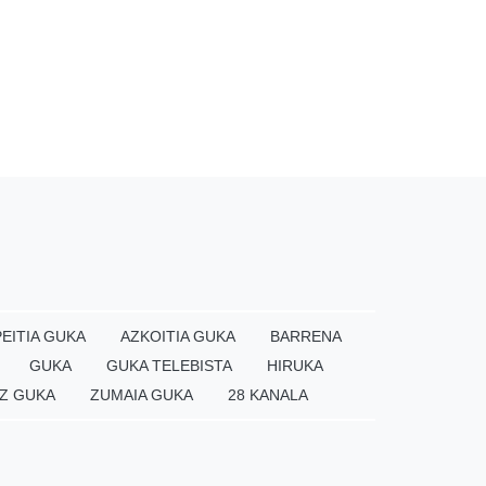
EITIA GUKA
AZKOITIA GUKA
BARRENA
GUKA
GUKA TELEBISTA
HIRUKA
Z GUKA
ZUMAIA GUKA
28 KANALA