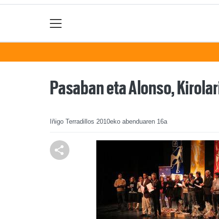
Pasaban eta Alonso, Kirola
Iñigo Terradillos
2010eko abenduaren 16a