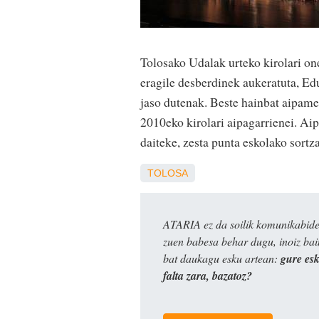
Tolosako Udalak urteko kirolari o
eragile desberdinek aukeratuta, E
jaso dutenak. Beste hainbat aipamen
2010eko kirolari aipagarrienei. Ai
daiteke, zesta punta eskolako sortza
TOLOSA
ATARIA ez da soilik komunikabide 
zuen babesa behar dugu, inoiz ba
bat daukagu esku artean:
gure es
falta zara, bazatoz?