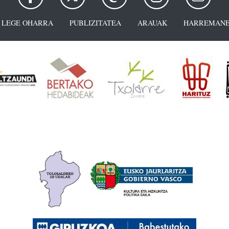
LEGE OHARRA
PUBLIZITATEA
ARAUAK
HARREMANE