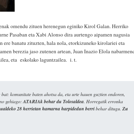
nenak omendu zituen herenegun eginiko Kirol Galan. Herriko
durne Pasaban eta Xabi Alonso dira aurtengo aipamen nagusia
 ere banatu zituzten, hala nola, etorkizuneko kirolariei eta
pamen berezia jaso zutenen artean, Juan Inazio Elola nabarmen
ilea, eta eskolako laguntzailea. i. t.
bat: komunitate baten ahotsa da, eta urte hauen guztien ondoren,
ino gehiago:
ATARIAk behar du Tolosaldea
. Horregatik erronka
kualdeko 28 herrietan hamarna harpidedun berri
behar ditugu.
Zu