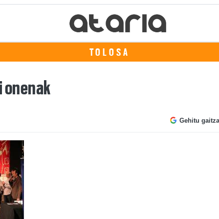
TOLOSA
ri onenak
Gehitu gaitz