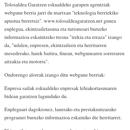
Tolosaldea Garatzen eskualdeko garapen agentziak
webgune berria jarri du martxan "teknologia berriekiko
apustua berretsiz". www.tolosaldeagaratzen.net gunea
enplegua, ekintzailetasuna eta turismoari buruzko
informazioa eskaintzeko tresna "irekia eta erraza" izango
da, "udalen, enpresen, ekintzaileen eta herritarren
mesederako, haiek baitira, finean, webgunearen sorreraren
aitzakia eta motorra".
Ondorengo alorrak izango ditu webgune berriak:
Enpresa sailak eskualdeko enpresak lehiakortasunaren
bidean garatzen lagunduko du.
Enpleguari dagokionez, lanerako eta prestakuntzarako
programei buruzko informazioa eskainiko die herritarrei.