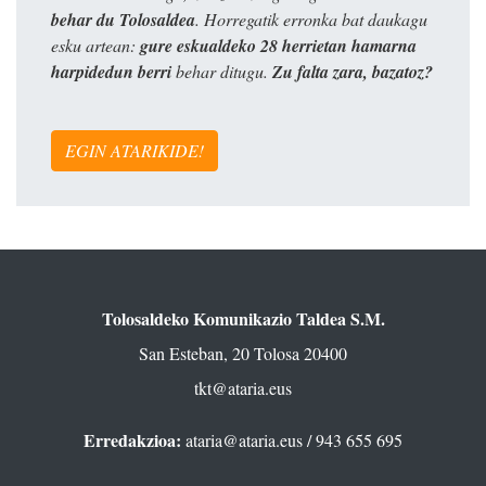
behar du Tolosaldea
. Horregatik erronka bat daukagu
esku artean:
gure eskualdeko 28 herrietan hamarna
harpidedun berri
behar ditugu.
Zu falta zara, bazatoz?
EGIN ATARIKIDE!
Tolosaldeko Komunikazio Taldea S.M.
San Esteban, 20 Tolosa 20400
tkt@ataria.eus
Erredakzioa:
ataria@ataria.eus
/ 943 655 695