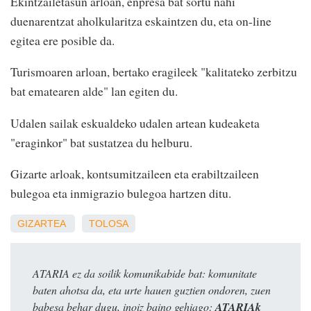
Ekintzailetasun arloan, enpresa bat sortu nahi
duenarentzat aholkularitza eskaintzen du, eta on-line
egitea ere posible da.
Turismoaren arloan, bertako eragileek "kalitateko zerbitzu
bat ematearen alde" lan egiten du.
Udalen sailak eskualdeko udalen artean kudeaketa
"eraginkor" bat sustatzea du helburu.
Gizarte arloak, kontsumitzaileen eta erabiltzaileen
bulegoa eta inmigrazio bulegoa hartzen ditu.
GIZARTEA
TOLOSA
ATARIA ez da soilik komunikabide bat: komunitate
baten ahotsa da, eta urte hauen guztien ondoren, zuen
babesa behar dugu, inoiz baino gehiago:
ATARIAk