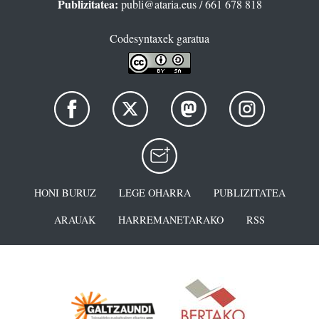
Publizitatea:
publi@ataria.eus
/ 661 678 818
Codesyntaxek garatua
HONI BURUZ
LEGE OHARRA
PUBLIZITATEA
ARAUAK
HARREMANETARAKO
RSS