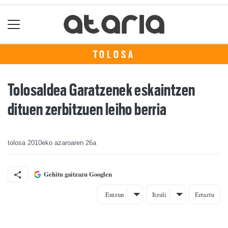
TOLOSA
Tolosaldea Garatzenek eskaintzen
dituen zerbitzuen leiho berria
tolosa
2010eko azaroaren 26a
Gehitu gaitzazu Googlen
Entzun
Itzuli
Erraztu