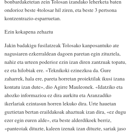
bonbardaketetan zein Tolosan izandako leherketa baten
ondorioz beste 4tolosar hil ziren, eta beste 3 pertsona
kontzentrazio-esparruetan.
Ezin kokapena zehaztu
Jakin badakigu fusilatzeak Tolosako kanposantuko ate
nagusiaren ezkerraldean dagoen paretan egin zituztela,
nahiz eta urteen poderioz ezin izan diren zantzuak topatu,
ez eta hilobiak ere. «Teknikoki ezinezkoa da. Gure
zaharrek, hala ere, pareta horretan proiektilak ikusi izana
kontatu izan dute», dio Agirre Mauleonek. «Idatziko eta
ahozko informazioa ez dira aurkitu eta Aranzadiko
ikerlariak ezintasun horren lekuko dira. Urte hauetan
guztietan bertan eraildakoak ahaztuak izan dira, «ez dugu
ezer egin euren alde», eta beste alderdikoek berriz,
«panteoiak dituzte, kaleen izenak izan dituzte, sariak jaso