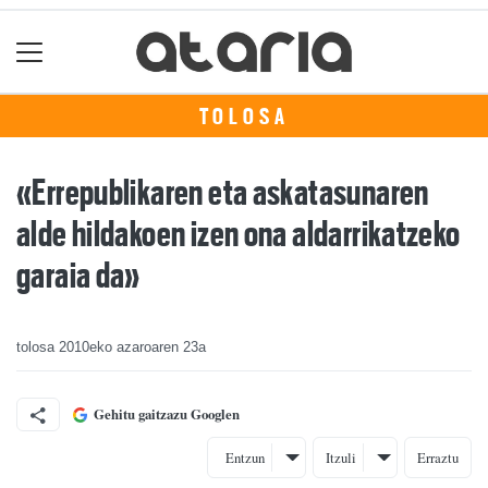
TOLOSA
«Errepublikaren eta askatasunaren
alde hildakoen izen ona aldarrikatzeko
garaia da»
tolosa
2010eko azaroaren 23a
Gehitu gaitzazu Googlen
Entzun
Itzuli
Erraztu