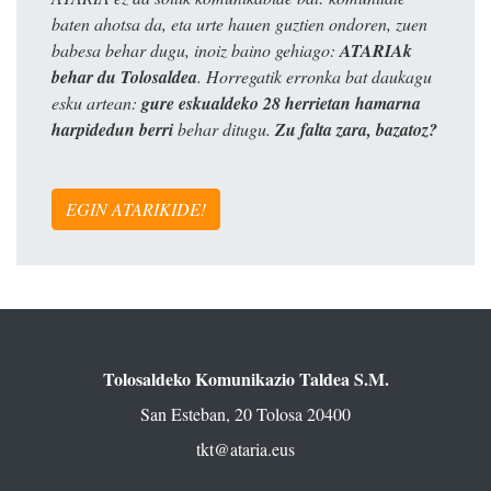
baten ahotsa da, eta urte hauen guztien ondoren, zuen
babesa behar dugu, inoiz baino gehiago:
ATARIAk
behar du Tolosaldea
. Horregatik erronka bat daukagu
esku artean:
gure eskualdeko 28 herrietan hamarna
harpidedun berri
behar ditugu.
Zu falta zara, bazatoz?
EGIN ATARIKIDE!
Tolosaldeko Komunikazio Taldea S.M.
San Esteban, 20 Tolosa 20400
tkt@ataria.eus