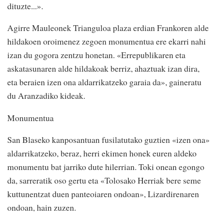
dituzte...».
Agirre Mauleonek Trianguloa plaza erdian Frankoren alde
hildakoen oroimenez zegoen monumentua ere ekarri nahi
izan du gogora zentzu honetan. «Errepublikaren eta
askatasunaren alde hildakoak berriz, ahaztuak izan dira,
eta beraien izen ona aldarrikatzeko garaia da», gaineratu
du Aranzadiko kideak.
Monumentua
San Blaseko kanposantuan fusilatutako guztien «izen ona»
aldarrikatzeko, beraz, herri ekimen honek euren aldeko
monumentu bat jarriko dute hilerrian. Toki onean egongo
da, sarreratik oso gertu eta «Tolosako Herriak bere seme
kuttunentzat duen panteoiaren ondoan», Lizardirenaren
ondoan, hain zuzen.