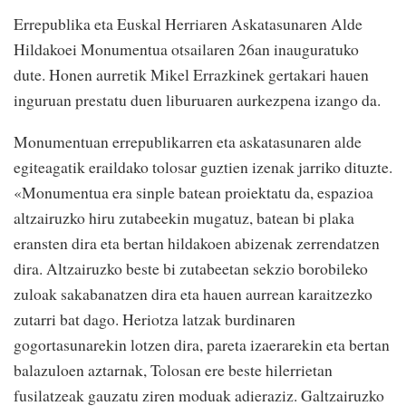
Errepublika eta Euskal Herriaren Askatasunaren Alde
Hildakoei Monumentua otsailaren 26an inauguratuko
dute. Honen aurretik Mikel Errazkinek gertakari hauen
inguruan prestatu duen liburuaren aurkezpena izango da.
Monumentuan errepublikarren eta askatasunaren alde
egiteagatik eraildako tolosar guztien izenak jarriko dituzte.
«Monumentua era sinple batean proiektatu da, espazioa
altzairuzko hiru zutabeekin mugatuz, batean bi plaka
eransten dira eta bertan hildakoen abizenak zerrendatzen
dira. Altzairuzko beste bi zutabeetan sekzio borobileko
zuloak sakabanatzen dira eta hauen aurrean karaitzezko
zutarri bat dago. Heriotza latzak burdinaren
gogortasunarekin lotzen dira, pareta izaerarekin eta bertan
balazuloen aztarnak, Tolosan ere beste hilerrietan
fusilatzeak gauzatu ziren moduak adieraziz. Galtzairuzko