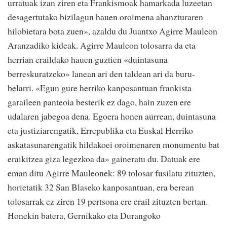
urratuak izan ziren eta Frankismoak hamarkada luzeetan
desagertutako bizilagun hauen oroimena ahanzturaren
hilobietara bota zuen», azaldu du Juantxo Agirre Mauleon
Aranzadiko kideak. Agirre Mauleon tolosarra da eta
herrian eraildako hauen guztien «duintasuna
berreskuratzeko» lanean ari den taldean ari da buru-
belarri. «Egun gure herriko kanposantuan frankista
garaileen panteoia besterik ez dago, hain zuzen ere
udalaren jabegoa dena. Egoera honen aurrean, duintasuna
eta justiziarengatik, Errepublika eta Euskal Herriko
askatasunarengatik hildakoei oroimenaren monumentu bat
eraikitzea giza legezkoa da» gaineratu du. Datuak ere
eman ditu Agirre Mauleonek: 89 tolosar fusilatu zituzten,
horietatik 32 San Blaseko kanposantuan, era berean
tolosarrak ez ziren 19 pertsona ere erail zituzten bertan.
Honekin batera, Gernikako eta Durangoko