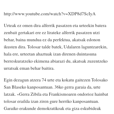
http://www.youtube.com/watch?v=XDP8d7ScIyA
Urteak ez omen dira alferrik pasatzen eta urteekin batera
zenbait gertakari ere ez lirateke alferrik pasatzen utzi
behar, baina mundua ez da perfektua, akatsak edonon
ikusten dira. Tolosar talde batek, Udalaren laguntzarekin,
hala ere, urteetan ahaztuak izan direnen duintasuna
berreskuratzeko ekimena abiarazi du, akatsak zuzentzeko
urratsak eman behar baitira.
Egin dezagun atzera 74 urte eta kokatu gaitezen Tolosako
San Blaseko kanposantuan. 36ko gerra garaia da, urte
latzak. «Gerra Zibila eta Frankismoaren ondorioz hainbat
tolosar erailda izan ziren gure herriko kanposantuan.
Garaiko erakunde demokratikoak eta giza eskubideak