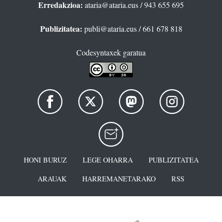
Erredakzioa:
ataria@ataria.eus
/ 943 655 695
Publizitatea:
publi@ataria.eus
/ 661 678 818
Codesyntaxek garatua
HONI BURUZ
LEGE OHARRA
PUBLIZITATEA
ARAUAK
HARREMANETARAKO
RSS