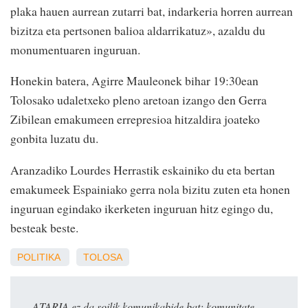
plaka hauen aurrean zutarri bat, indarkeria horren aurrean
bizitza eta pertsonen balioa aldarrikatuz», azaldu du
monumentuaren inguruan.
Honekin batera, Agirre Mauleonek bihar 19:30ean
Tolosako udaletxeko pleno aretoan izango den Gerra
Zibilean emakumeen errepresioa hitzaldira joateko
gonbita luzatu du.
Aranzadiko Lourdes Herrastik eskainiko du eta bertan
emakumeek Espainiako gerra nola bizitu zuten eta honen
inguruan egindako ikerketen inguruan hitz egingo du,
besteak beste.
POLITIKA
TOLOSA
ATARIA ez da soilik komunikabide bat: komunitate