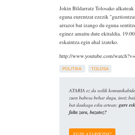
Jokin Bildarratz Tolosako alkateak 
eguna eurentzat ezezik "guztiontza
arrazoi bat izango du eguna sentitz
eginez amaitu dute ekitaldia. 19:00
eskaintza egin ahal izateko.
http://www.youtube.com/watch
POLITIKA
TOLOSA
ATARIA ez da soilik komunikabide 
zuen babesa behar dugu, inoiz ba
bat daukagu esku artean:
gure es
falta zara, bazatoz?
EGIN ATARIKIDE!