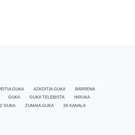
EITIA GUKA
AZKOITIA GUKA
BARRENA
GUKA
GUKA TELEBISTA
HIRUKA
Z GUKA
ZUMAIA GUKA
28 KANALA