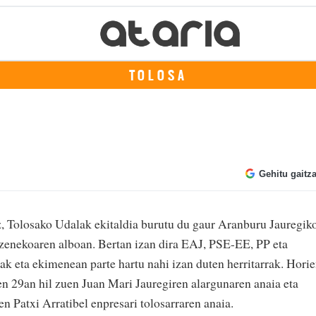
TOLOSA
Gehitu gaitz
 Tolosako Udalak ekitaldia burutu du gaur Aranburu Jauregik
izenekoaren alboan. Bertan izan dira EAJ, PSE-EE, PP eta
k eta ekimenean parte hartu nahi izan duten herritarrak. Hori
en 29an hil zuen Juan Mari Jauregiren alargunaren anaia eta
n Patxi Arratibel enpresari tolosarraren anaia.