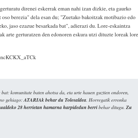
gerturatu direnei eskerrak eman nahi izan dizkie, eta gaurko
t oso berezia" dela esan du; "Zuetako bakoitzak motibazio edo
eko, jaso ezazue besarkada bat", adierazi du. Lore-eskaintza
ak arte gerturatzen den edonoren eskura utzi dituzte loreak lore
?v=ncKCKX_aTCk
bat: komunitate baten ahotsa da, eta urte hauen guztien ondoren,
ino gehiago:
ATARIAk behar du Tolosaldea
. Horregatik erronka
kualdeko 28 herrietan hamarna harpidedun berri
behar ditugu.
Zu