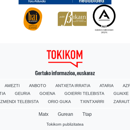
Gertuko informazioa, euskaraz
AMEZTI
ANBOTO
ANTXETA IRRATIA
ATARIA
AZP
TIA
GEURIA
GOIENA
GOIERRI TELEBISTA
GUAIXE
IZMENDI TELEBISTA
ORIO GUKA
TXINTXARRI
ZARAUT
Matx
Gurean
Ttap
Tokikom publizitatea