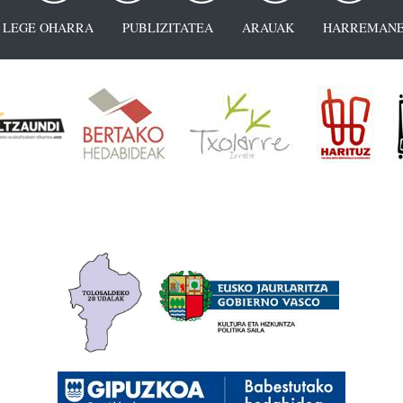
LEGE OHARRA
PUBLIZITATEA
ARAUAK
HARREMANE