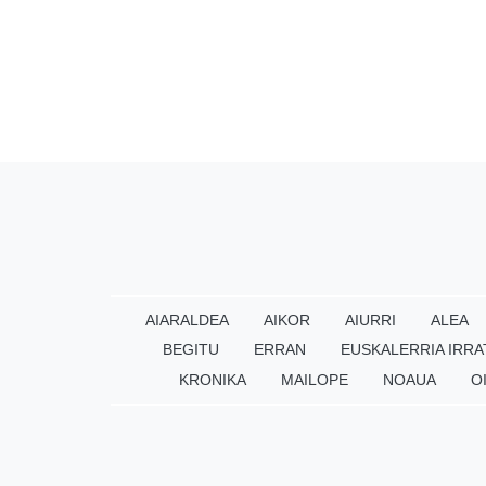
AIARALDEA
AIKOR
AIURRI
ALEA
BEGITU
ERRAN
EUSKALERRIA IRRA
KRONIKA
MAILOPE
NOAUA
O