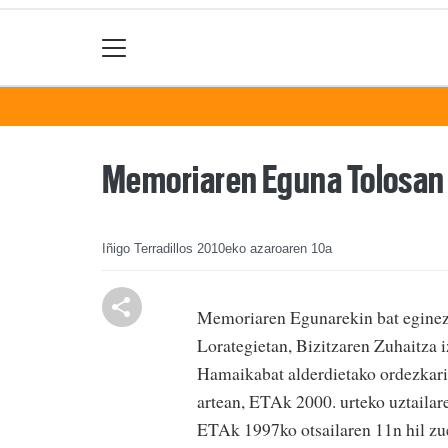
Memoriaren Eguna Tolosan
Iñigo Terradillos
2010eko azaroaren 10a
Memoriaren Egunarekin bat eginez,
Lorategietan, Bizitzaren Zuhaitza 
Hamaikabat alderdietako ordezkaria
artean, ETAk 2000. urteko uztailar
ETAk 1997ko otsailaren 11n hil zue