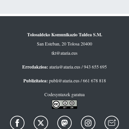
Tolosaldeko Komunikazio Taldea S.M.
San Esteban, 20 Tolosa 20400
tkt@ataria.eus
Erredakzioa:
ataria@ataria.eus
/ 943 655 695
Publizitatea:
publi@ataria.eus
/ 661 678 818
Codesyntaxek garatua