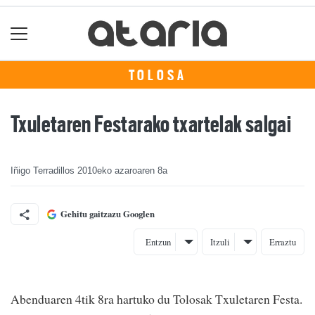
TOLOSA
Txuletaren Festarako txartelak salgai
Iñigo Terradillos
2010eko azaroaren 8a
Gehitu gaitzazu Googlen
Entzun
Itzuli
Erraztu
Abenduaren 4tik 8ra hartuko du Tolosak Txuletaren Festa.