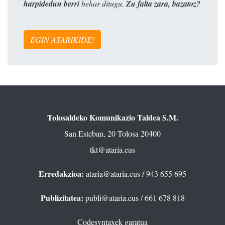
harpidedun berri
behar ditugu.
Zu falta zara, bazatoz?
EGIN ATARIKIDE!
Tolosaldeko Komunikazio Taldea S.M.
San Esteban, 20 Tolosa 20400
tkt@ataria.eus
Erredakzioa:
ataria@ataria.eus
/ 943 655 695
Publizitatea:
publi@ataria.eus
/ 661 678 818
Codesyntaxek garatua