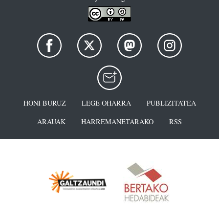
HONI BURUZ
LEGE OHARRA
PUBLIZITATEA
ARAUAK
HARREMANETARAKO
RSS