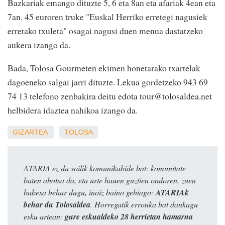
Bazkariak emango dituzte 5, 6 eta 8an eta afariak 4ean eta
7an. 45 euroren truke "Euskal Herriko erretegi nagusiek
erretako txuleta" osagai nagusi duen menua dastatzeko
aukera izango da.
Bada, Tolosa Gourmeten ekimen honetarako txartelak
dagoeneko salgai jarri dituzte. Lekua gordetzeko 943 69
74 13 telefono zenbakira deitu edota tour@tolosaldea.net
helbidera idaztea nahikoa izango da.
GIZARTEA
TOLOSA
ATARIA ez da soilik komunikabide bat: komunitate
baten ahotsa da, eta urte hauen guztien ondoren, zuen
babesa behar dugu, inoiz baino gehiago:
ATARIAk
behar du Tolosaldea
. Horregatik erronka bat daukagu
esku artean:
gure eskualdeko 28 herrietan hamarna