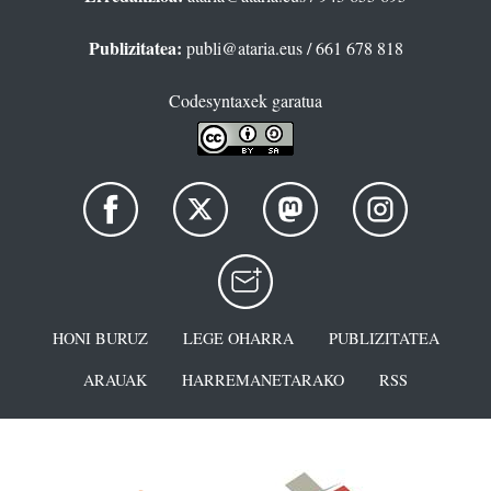
Publizitatea:
publi@ataria.eus
/ 661 678 818
Codesyntaxek garatua
HONI BURUZ
LEGE OHARRA
PUBLIZITATEA
ARAUAK
HARREMANETARAKO
RSS