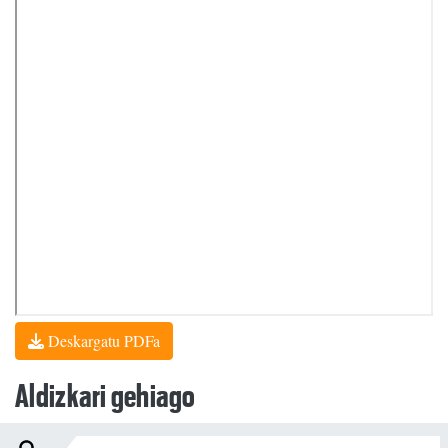
Deskargatu PDFa
Aldizkari gehiago