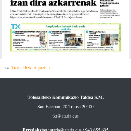
»»
Ikusi aldizkari guztiak
Tolosaldeko Komunikazio Taldea S.M.
San Esteban, 20 Tolosa 20400
tkt@ataria.eus
Erredakzioa:
ataria@ataria.eus
/ 943 655 695