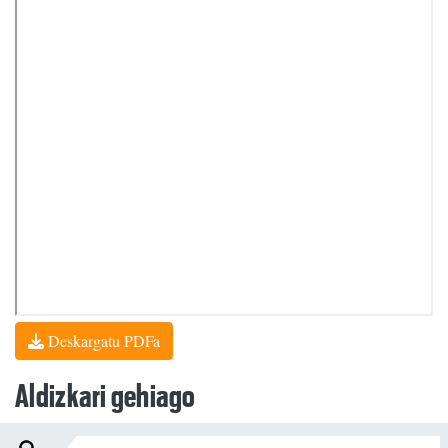
Deskargatu PDFa
Aldizkari gehiago