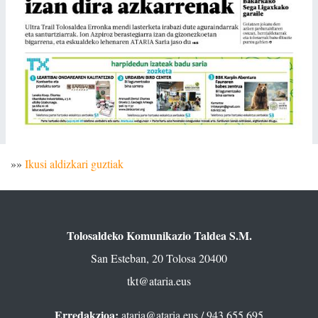
»»
Ikusi aldizkari guztiak
Tolosaldeko Komunikazio Taldea S.M.
San Esteban, 20 Tolosa 20400
tkt@ataria.eus
Erredakzioa:
ataria@ataria.eus
/ 943 655 695