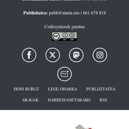
Publizitatea:
publi@ataria.eus
/ 661 678 818
Codesyntaxek garatua
HONI BURUZ
LEGE OHARRA
PUBLIZITATEA
ARAUAK
HARREMANETARAKO
RSS