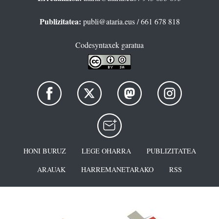
Publizitatea:
publi@ataria.eus
/ 661 678 818
Codesyntaxek garatua
HONI BURUZ
LEGE OHARRA
PUBLIZITATEA
ARAUAK
HARREMANETARAKO
RSS