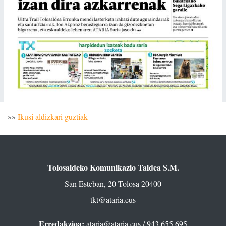
»»
Ikusi aldizkari guztiak
Tolosaldeko Komunikazio Taldea S.M.
San Esteban, 20 Tolosa 20400
tkt@ataria.eus
Erredakzioa:
ataria@ataria.eus
/ 943 655 695