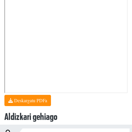
Deskargatu PDFa
Aldizkari gehiago