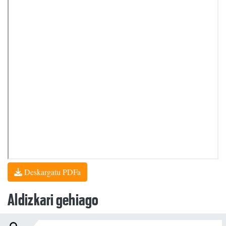
Deskargatu PDFa
Aldizkari gehiago