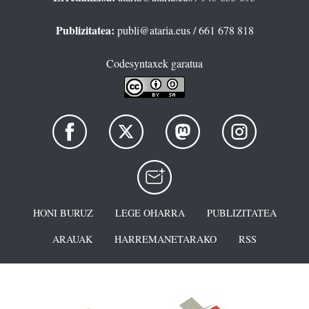
Publizitatea:
publi@ataria.eus
/ 661 678 818
Codesyntaxek garatua
HONI BURUZ
LEGE OHARRA
PUBLIZITATEA
ARAUAK
HARREMANETARAKO
RSS