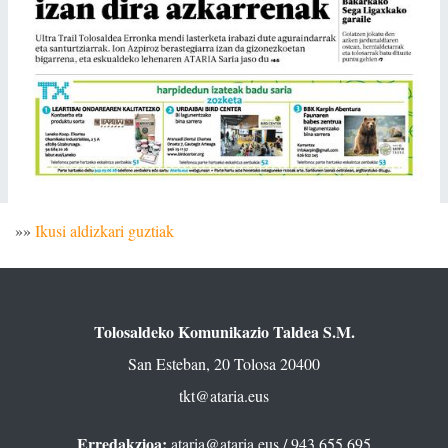
»»
Ikusi aldizkari guztiak
Tolosaldeko Komunikazio Taldea S.M.
San Esteban, 20 Tolosa 20400
tkt@ataria.eus
Erredakzioa:
ataria@ataria.eus
/ 943 655 695