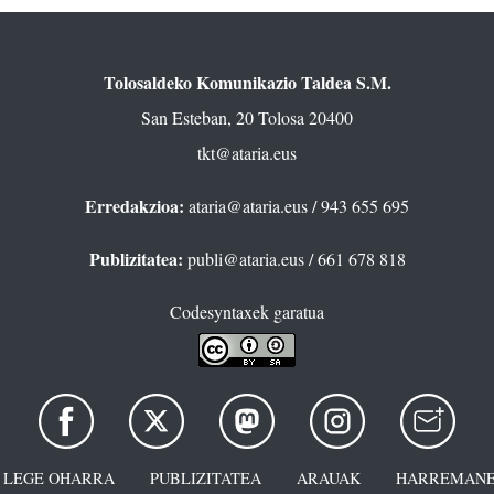
Tolosaldeko Komunikazio Taldea S.M.
San Esteban, 20 Tolosa 20400
tkt@ataria.eus
Erredakzioa:
ataria@ataria.eus
/ 943 655 695
Publizitatea:
publi@ataria.eus
/ 661 678 818
Codesyntaxek garatua
LEGE OHARRA
PUBLIZITATEA
ARAUAK
HARREMANE