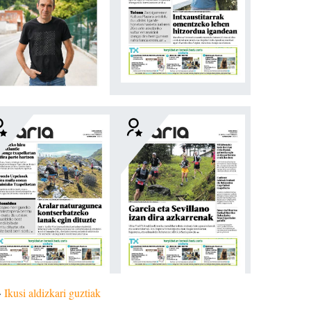
»
Ikusi aldizkari guztiak