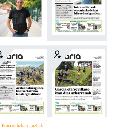
»
Ikusi aldizkari guztiak