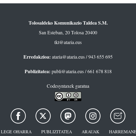
Tolosaldeko Komunikazio Taldea S.M.
San Esteban, 20 Tolosa 20400
tkt@ataria.eus
Erredakzioa:
ataria@ataria.eus
/ 943 655 695
Publizitatea:
publi@ataria.eus
/ 661 678 818
Codesyntaxek garatua
LEGE OHARRA
PUBLIZITATEA
ARAUAK
HARREMANE