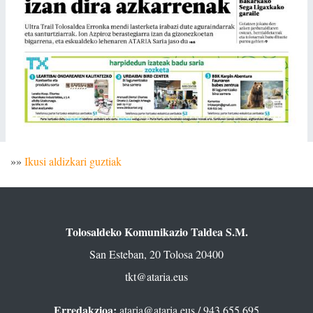
»»
Ikusi aldizkari guztiak
Tolosaldeko Komunikazio Taldea S.M.
San Esteban, 20 Tolosa 20400
tkt@ataria.eus
Erredakzioa:
ataria@ataria.eus
/ 943 655 695