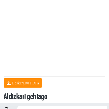
Deskargatu PDFa
Aldizkari gehiago