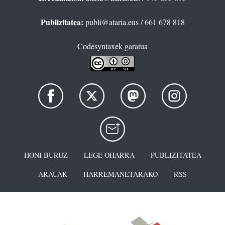
Publizitatea:
publi@ataria.eus
/ 661 678 818
Codesyntaxek garatua
HONI BURUZ
LEGE OHARRA
PUBLIZITATEA
ARAUAK
HARREMANETARAKO
RSS