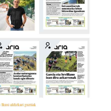
»
Ikusi aldizkari guztiak