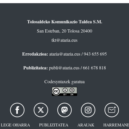
Tolosaldeko Komunikazio Taldea S.M.
San Esteban, 20 Tolosa 20400
tkt@ataria.eus
Erredakzioa:
ataria@ataria.eus
/ 943 655 695
Publizitatea:
publi@ataria.eus
/ 661 678 818
Codesyntaxek garatua
LEGE OHARRA
PUBLIZITATEA
ARAUAK
HARREMANE