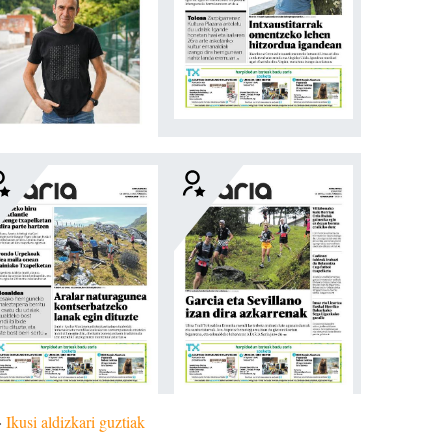
»
Ikusi aldizkari guztiak