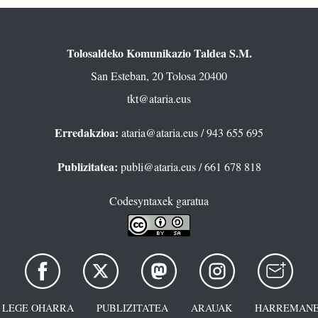
Tolosaldeko Komunikazio Taldea S.M.
San Esteban, 20 Tolosa 20400
tkt@ataria.eus
Erredakzioa:
ataria@ataria.eus
/ 943 655 695
Publizitatea:
publi@ataria.eus
/ 661 678 818
Codesyntaxek garatua
LEGE OHARRA
PUBLIZITATEA
ARAUAK
HARREMANE