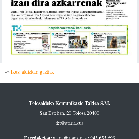
»»
Ikusi aldizkari guztiak
Tolosaldeko Komunikazio Taldea S.M.
San Esteban, 20 Tolosa 20400
tkt@ataria.eus
Erredakzioa:
ataria@ataria.eus
/ 943 655 695