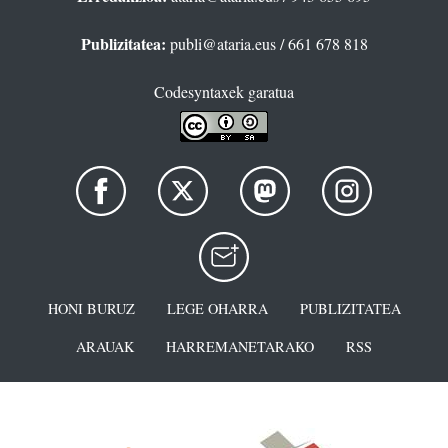
Publizitatea:
publi@ataria.eus
/ 661 678 818
Codesyntaxek garatua
HONI BURUZ
LEGE OHARRA
PUBLIZITATEA
ARAUAK
HARREMANETARAKO
RSS