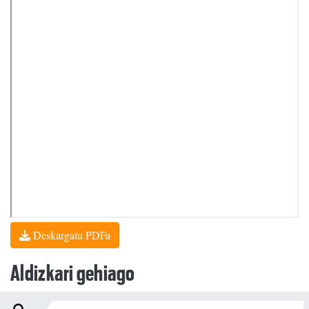
Deskargatu PDFa
Aldizkari gehiago