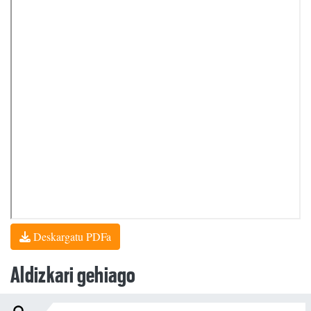
Deskargatu PDFa
Aldizkari gehiago