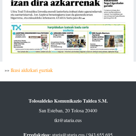
»»
Ikusi aldizkari guztiak
Tolosaldeko Komunikazio Taldea S.M.
San Esteban, 20 Tolosa 20400
tkt@ataria.eus
Erredakzioa:
ataria@ataria.eus
/ 943 655 695