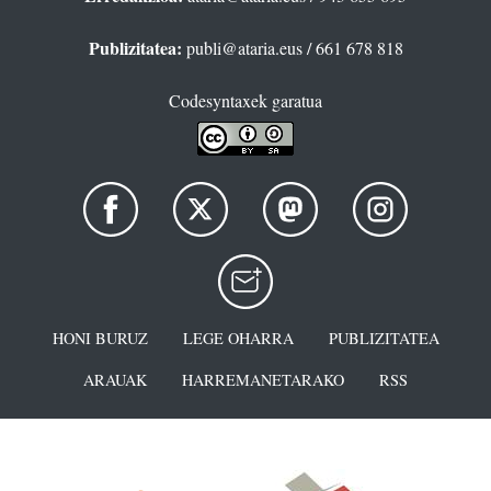
Publizitatea:
publi@ataria.eus
/ 661 678 818
Codesyntaxek garatua
HONI BURUZ
LEGE OHARRA
PUBLIZITATEA
ARAUAK
HARREMANETARAKO
RSS