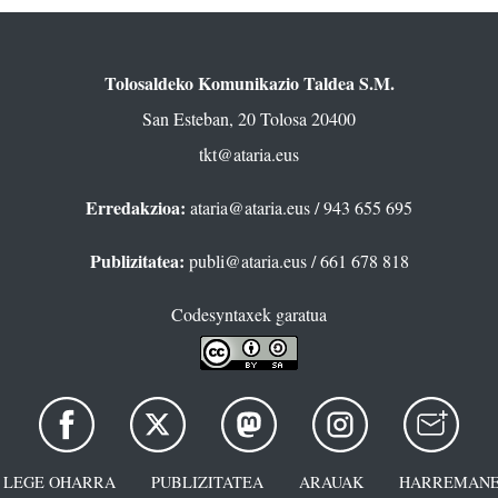
Tolosaldeko Komunikazio Taldea S.M.
San Esteban, 20 Tolosa 20400
tkt@ataria.eus
Erredakzioa:
ataria@ataria.eus
/ 943 655 695
Publizitatea:
publi@ataria.eus
/ 661 678 818
Codesyntaxek garatua
LEGE OHARRA
PUBLIZITATEA
ARAUAK
HARREMANE