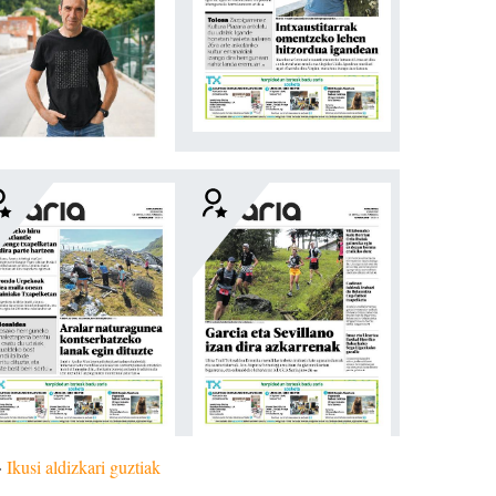
»
Ikusi aldizkari guztiak