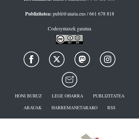
Publizitatea:
publi@ataria.eus
/ 661 678 818
Codesyntaxek garatua
HONI BURUZ
LEGE OHARRA
PUBLIZITATEA
ARAUAK
HARREMANETARAKO
RSS