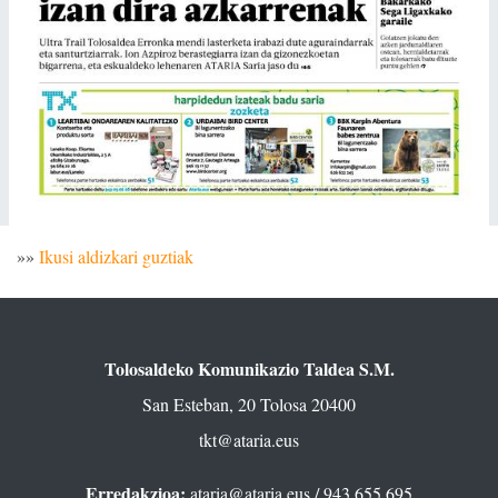
»»
Ikusi aldizkari guztiak
Tolosaldeko Komunikazio Taldea S.M.
San Esteban, 20 Tolosa 20400
tkt@ataria.eus
Erredakzioa:
ataria@ataria.eus
/ 943 655 695