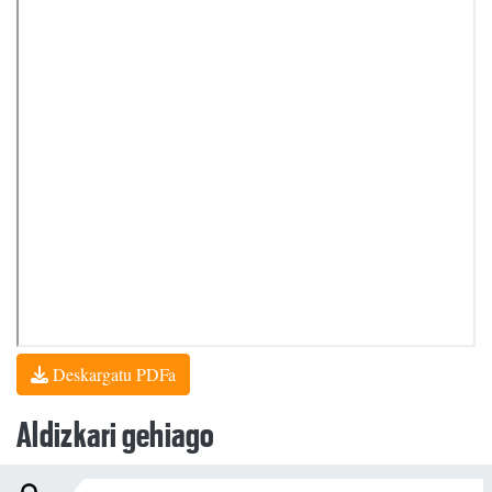
Deskargatu PDFa
Aldizkari gehiago