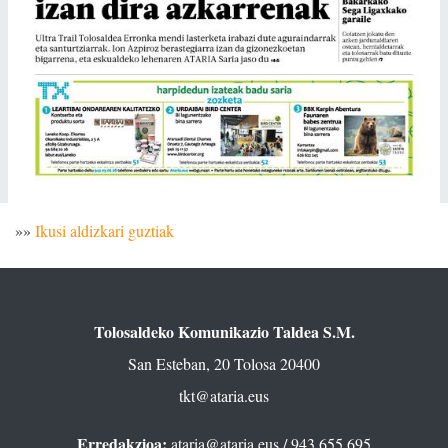
»»
Ikusi aldizkari guztiak
Tolosaldeko Komunikazio Taldea S.M.
San Esteban, 20 Tolosa 20400
tkt@ataria.eus
Erredakzioa:
ataria@ataria.eus
/ 943 655 695