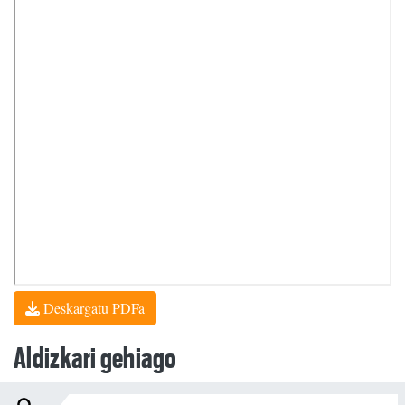
Deskargatu PDFa
Aldizkari gehiago