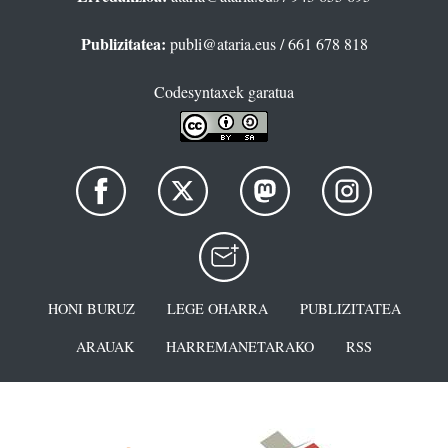
Publizitatea:
publi@ataria.eus
/ 661 678 818
Codesyntaxek garatua
HONI BURUZ
LEGE OHARRA
PUBLIZITATEA
ARAUAK
HARREMANETARAKO
RSS