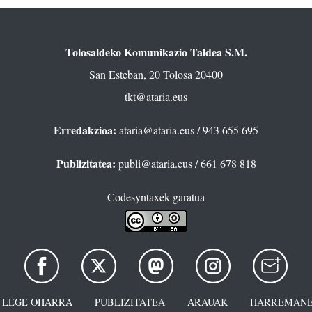
Tolosaldeko Komunikazio Taldea S.M.
San Esteban, 20 Tolosa 20400
tkt@ataria.eus
Erredakzioa:
ataria@ataria.eus
/ 943 655 695
Publizitatea:
publi@ataria.eus
/ 661 678 818
Codesyntaxek garatua
LEGE OHARRA
PUBLIZITATEA
ARAUAK
HARREMANE