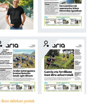
»
Ikusi aldizkari guztiak