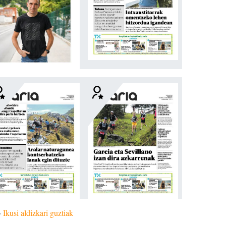
»
Ikusi aldizkari guztiak