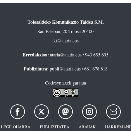
Tolosaldeko Komunikazio Taldea S.M.
San Esteban, 20 Tolosa 20400
tkt@ataria.eus
Erredakzioa:
ataria@ataria.eus
/ 943 655 695
Publizitatea:
publi@ataria.eus
/ 661 678 818
Codesyntaxek garatua
LEGE OHARRA
PUBLIZITATEA
ARAUAK
HARREMANE