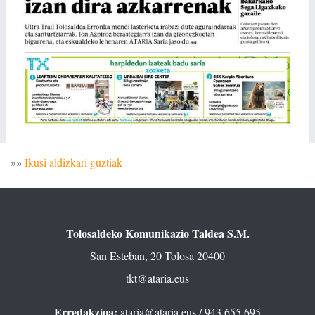
»»
Ikusi aldizkari guztiak
Tolosaldeko Komunikazio Taldea S.M.
San Esteban, 20 Tolosa 20400
tkt@ataria.eus
Erredakzioa:
ataria@ataria.eus
/ 943 655 695