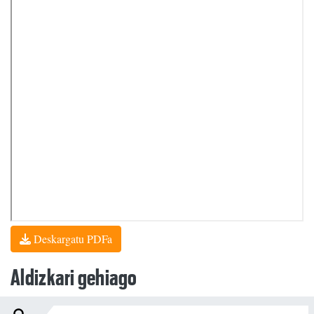
Deskargatu PDFa
Aldizkari gehiago