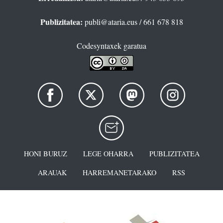
Publizitatea:
publi@ataria.eus
/ 661 678 818
Codesyntaxek garatua
HONI BURUZ
LEGE OHARRA
PUBLIZITATEA
ARAUAK
HARREMANETARAKO
RSS