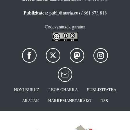
Publizitatea:
publi@ataria.eus
/ 661 678 818
Codesyntaxek garatua
HONI BURUZ
LEGE OHARRA
PUBLIZITATEA
ARAUAK
HARREMANETARAKO
RSS