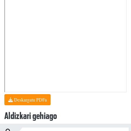
Deskargatu PDFa
Aldizkari gehiago