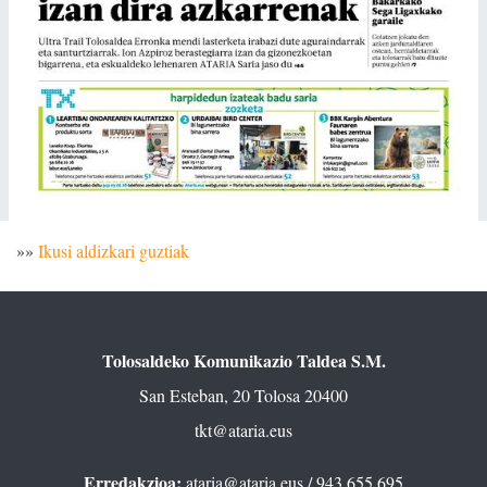
»»
Ikusi aldizkari guztiak
Tolosaldeko Komunikazio Taldea S.M.
San Esteban, 20 Tolosa 20400
tkt@ataria.eus
Erredakzioa:
ataria@ataria.eus
/ 943 655 695