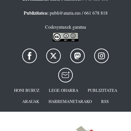
Publizitatea:
publi@ataria.eus
/ 661 678 818
Codesyntaxek garatua
HONI BURUZ
LEGE OHARRA
PUBLIZITATEA
ARAUAK
HARREMANETARAKO
RSS