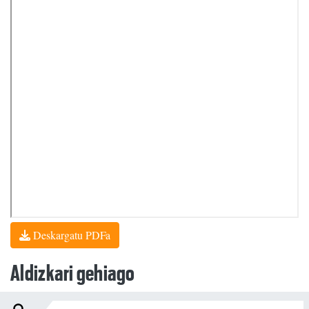
Deskargatu PDFa
Aldizkari gehiago