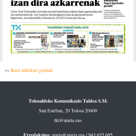
»»
Ikusi aldizkari guztiak
Tolosaldeko Komunikazio Taldea S.M.
San Esteban, 20 Tolosa 20400
tkt@ataria.eus
Erredakzioa:
ataria@ataria.eus
/ 943 655 695