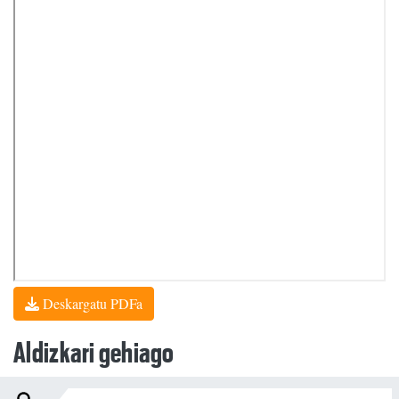
Deskargatu PDFa
Aldizkari gehiago