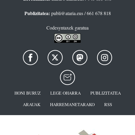
Publizitatea:
publi@ataria.eus
/ 661 678 818
Codesyntaxek garatua
HONI BURUZ
LEGE OHARRA
PUBLIZITATEA
ARAUAK
HARREMANETARAKO
RSS