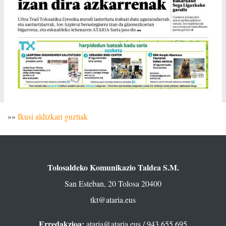
»»
Ikusi aldizkari guztiak
Tolosaldeko Komunikazio Taldea S.M.
San Esteban, 20 Tolosa 20400
tkt@ataria.eus
Erredakzioa:
ataria@ataria.eus
/ 943 655 695