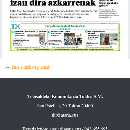
»»
Ikusi aldizkari guztiak
Tolosaldeko Komunikazio Taldea S.M.
San Esteban, 20 Tolosa 20400
tkt@ataria.eus
Erredakzioa:
ataria@ataria.eus
/ 943 655 695