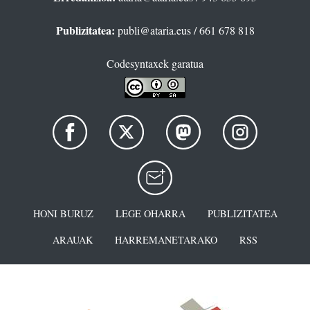
Publizitatea:
publi@ataria.eus
/ 661 678 818
Codesyntaxek garatua
HONI BURUZ
LEGE OHARRA
PUBLIZITATEA
ARAUAK
HARREMANETARAKO
RSS