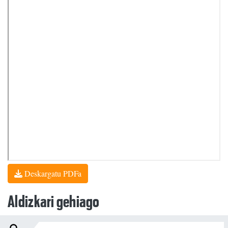
Deskargatu PDFa
Aldizkari gehiago