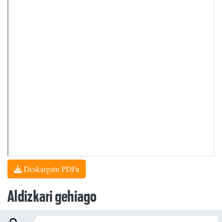
Deskargatu PDFa
Aldizkari gehiago