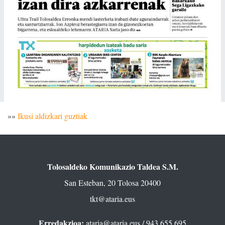
»»
Ikusi aldizkari guztiak
Tolosaldeko Komunikazio Taldea S.M.
San Esteban, 20 Tolosa 20400
tkt@ataria.eus
Erredakzioa:
ataria@ataria.eus
/ 943 655 695