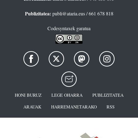
Publizitatea:
publi@ataria.eus
/ 661 678 818
Codesyntaxek garatua
HONI BURUZ
LEGE OHARRA
PUBLIZITATEA
ARAUAK
HARREMANETARAKO
RSS