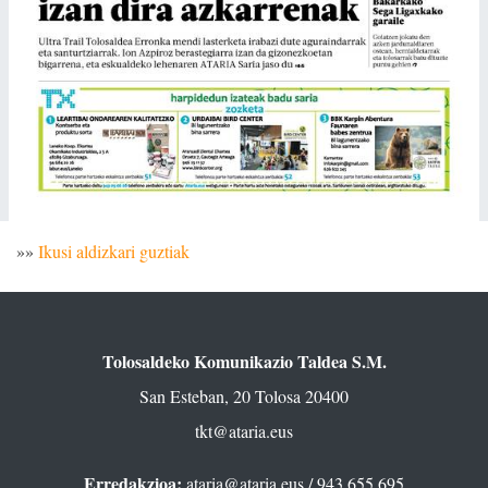
»»
Ikusi aldizkari guztiak
Tolosaldeko Komunikazio Taldea S.M.
San Esteban, 20 Tolosa 20400
tkt@ataria.eus
Erredakzioa:
ataria@ataria.eus
/ 943 655 695