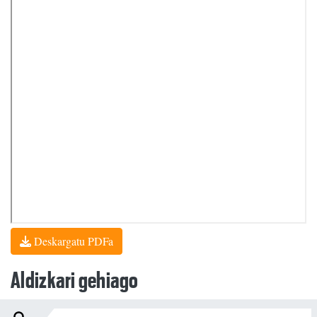
Deskargatu PDFa
Aldizkari gehiago