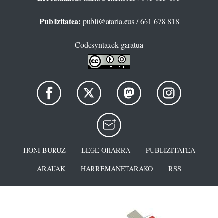
Publizitatea:
publi@ataria.eus
/ 661 678 818
Codesyntaxek garatua
HONI BURUZ
LEGE OHARRA
PUBLIZITATEA
ARAUAK
HARREMANETARAKO
RSS