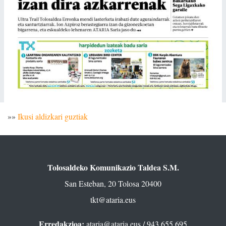
»»
Ikusi aldizkari guztiak
Tolosaldeko Komunikazio Taldea S.M.
San Esteban, 20 Tolosa 20400
tkt@ataria.eus
Erredakzioa:
ataria@ataria.eus
/ 943 655 695