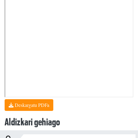
Deskargatu PDFa
Aldizkari gehiago