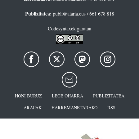
Publizitatea:
publi@ataria.eus
/ 661 678 818
Codesyntaxek garatua
HONI BURUZ
LEGE OHARRA
PUBLIZITATEA
ARAUAK
HARREMANETARAKO
RSS