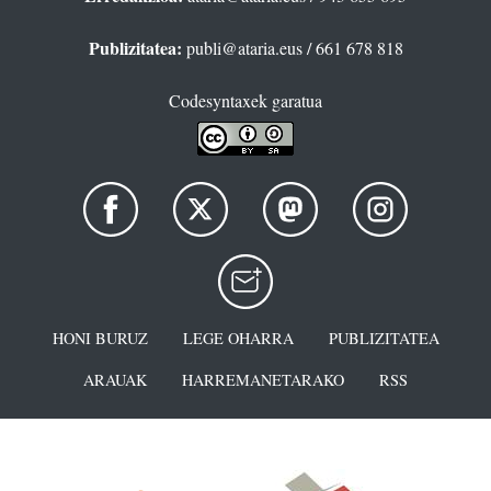
Publizitatea:
publi@ataria.eus
/ 661 678 818
Codesyntaxek garatua
HONI BURUZ
LEGE OHARRA
PUBLIZITATEA
ARAUAK
HARREMANETARAKO
RSS