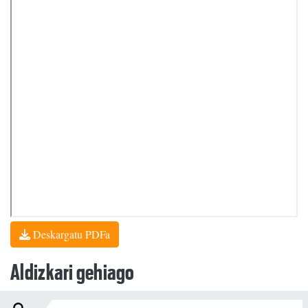
Deskargatu PDFa
Aldizkari gehiago