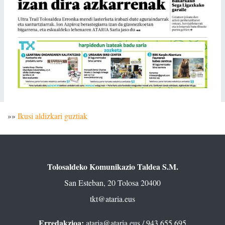
»»
Ikusi aldizkari guztiak
Tolosaldeko Komunikazio Taldea S.M.
San Esteban, 20 Tolosa 20400
tkt@ataria.eus
Erredakzioa:
ataria@ataria.eus
/ 943 655 695