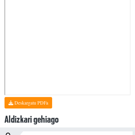
Deskargatu PDFa
Aldizkari gehiago