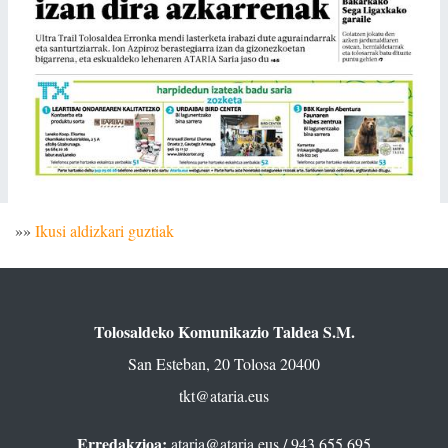
»»
Ikusi aldizkari guztiak
Tolosaldeko Komunikazio Taldea S.M.
San Esteban, 20 Tolosa 20400
tkt@ataria.eus
Erredakzioa:
ataria@ataria.eus
/ 943 655 695