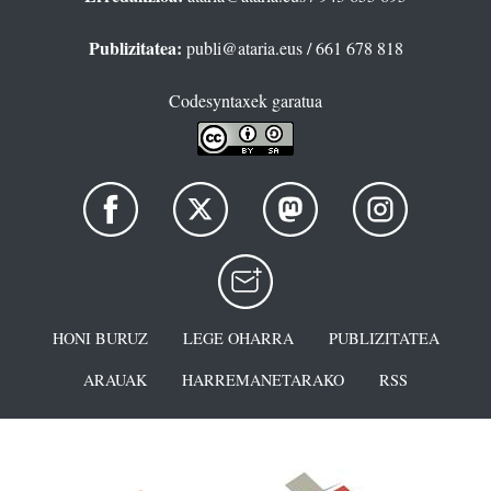
Publizitatea:
publi@ataria.eus
/ 661 678 818
Codesyntaxek garatua
HONI BURUZ
LEGE OHARRA
PUBLIZITATEA
ARAUAK
HARREMANETARAKO
RSS