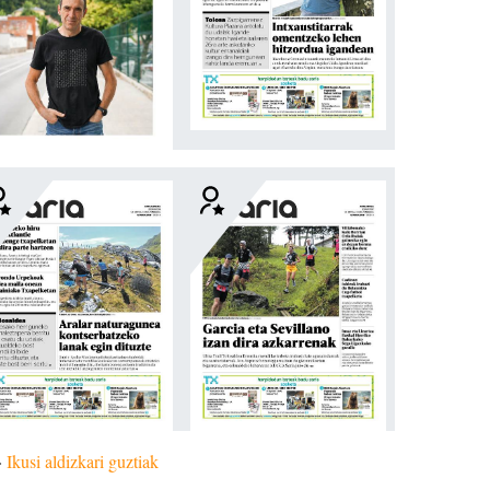
»
Ikusi aldizkari guztiak