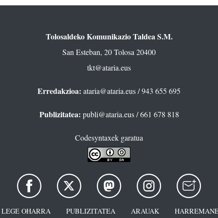
Tolosaldeko Komunikazio Taldea S.M.
San Esteban, 20 Tolosa 20400
tkt@ataria.eus
Erredakzioa:
ataria@ataria.eus
/ 943 655 695
Publizitatea:
publi@ataria.eus
/ 661 678 818
Codesyntaxek garatua
LEGE OHARRA
PUBLIZITATEA
ARAUAK
HARREMANE