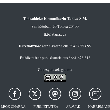
Tolosaldeko Komunikazio Taldea S.M.
San Esteban, 20 Tolosa 20400
tkt@ataria.eus
Erredakzioa:
ataria@ataria.eus
/ 943 655 695
Publizitatea:
publi@ataria.eus
/ 661 678 818
Codesyntaxek garatua
LEGE OHARRA
PUBLIZITATEA
ARAUAK
HARREMANE