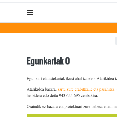
Egunkariak 0
Egunkari eta astekariak ikusi ahal izateko, Atarikidea i
Atarikidea bazara,
sartu zure erabiltzaile eta pasahitza
.
helbidera edo deitu 943 655 695 zenbakira.
Oraindik ez bazara eta proiektuari zure babesa eman n