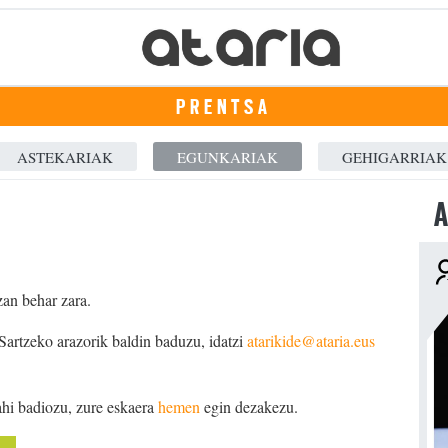
PRENTSA
ASTEKARIAK
EGUNKARIAK
GEHIGARRIAK
A
zan behar zara.
 Sartzeko arazorik baldin baduzu, idatzi
atarikide@ataria.eus
ahi badiozu, zure eskaera
hemen
egin dezakezu.