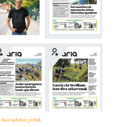
»
Ikusi aldizkari guztiak