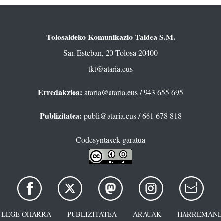
Tolosaldeko Komunikazio Taldea S.M.
San Esteban, 20 Tolosa 20400
tkt@ataria.eus
Erredakzioa:
ataria@ataria.eus
/ 943 655 695
Publizitatea:
publi@ataria.eus
/ 661 678 818
Codesyntaxek garatua
LEGE OHARRA
PUBLIZITATEA
ARAUAK
HARREMANE