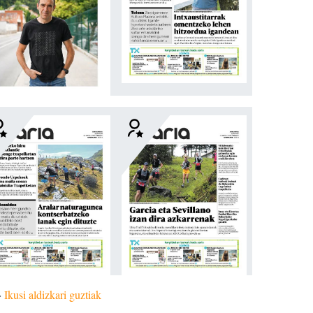
»
Ikusi aldizkari guztiak