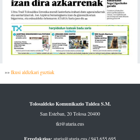
»»
Ikusi aldizkari guztiak
Tolosaldeko Komunikazio Taldea S.M.
San Esteban, 20 Tolosa 20400
tkt@ataria.eus
Erredakzioa:
ataria@ataria.eus
/ 943 655 695