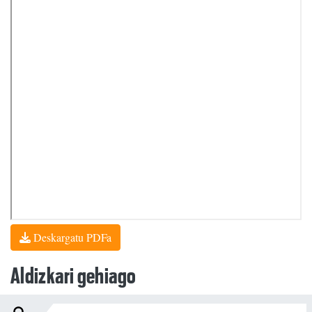
Deskargatu PDFa
Aldizkari gehiago