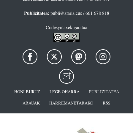
Publizitatea:
publi@ataria.eus
/ 661 678 818
Codesyntaxek garatua
HONI BURUZ
LEGE OHARRA
PUBLIZITATEA
ARAUAK
HARREMANETARAKO
RSS