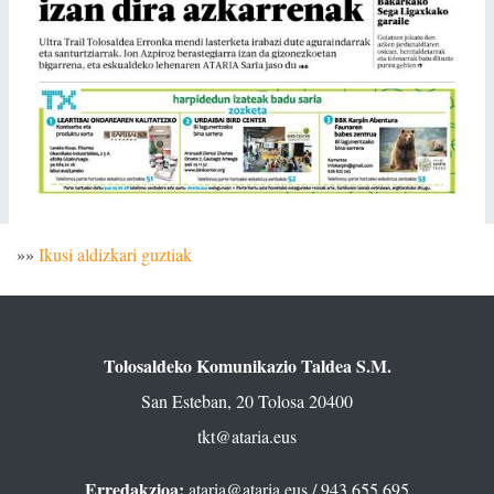
»»
Ikusi aldizkari guztiak
Tolosaldeko Komunikazio Taldea S.M.
San Esteban, 20 Tolosa 20400
tkt@ataria.eus
Erredakzioa:
ataria@ataria.eus
/ 943 655 695