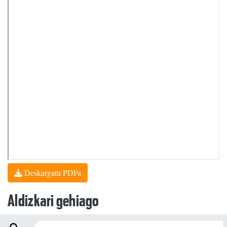
Deskargatu PDFa
Aldizkari gehiago