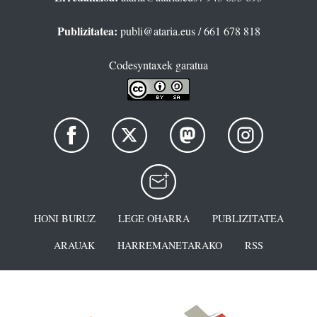
Publizitatea:
publi@ataria.eus
/ 661 678 818
Codesyntaxek garatua
HONI BURUZ
LEGE OHARRA
PUBLIZITATEA
ARAUAK
HARREMANETARAKO
RSS