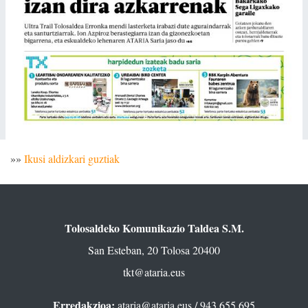
»»
Ikusi aldizkari guztiak
Tolosaldeko Komunikazio Taldea S.M.
San Esteban, 20 Tolosa 20400
tkt@ataria.eus
Erredakzioa:
ataria@ataria.eus
/ 943 655 695