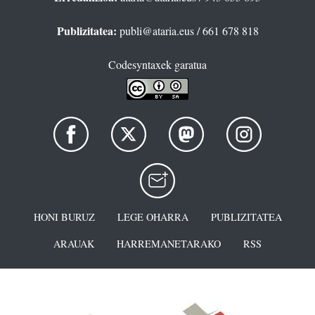
Publizitatea:
publi@ataria.eus
/ 661 678 818
Codesyntaxek garatua
HONI BURUZ
LEGE OHARRA
PUBLIZITATEA
ARAUAK
HARREMANETARAKO
RSS