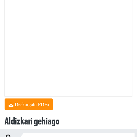
Deskargatu PDFa
Aldizkari gehiago