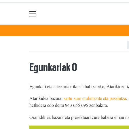
Egunkariak 0
Egunkari eta astekariak ikusi ahal izateko, Atarikidea i
Atarikidea bazara,
sartu zure erabiltzaile eta pasahitza
.
helbidera edo deitu 943 655 695 zenbakira.
Oraindik ez bazara eta proiektuari zure babesa eman n