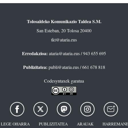
Tolosaldeko Komunikazio Taldea S.M.
San Esteban, 20 Tolosa 20400
tkt@ataria.eus
Erredakzioa:
ataria@ataria.eus
/ 943 655 695
Publizitatea:
publi@ataria.eus
/ 661 678 818
Codesyntaxek garatua
LEGE OHARRA
PUBLIZITATEA
ARAUAK
HARREMANE