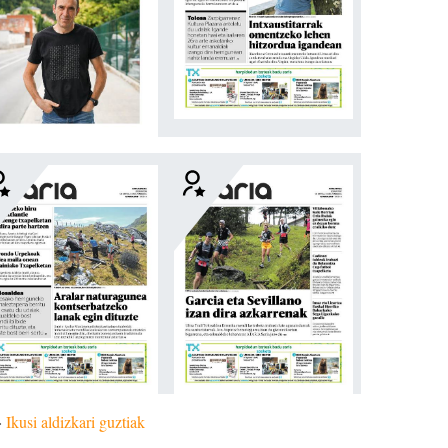
»
Ikusi aldizkari guztiak