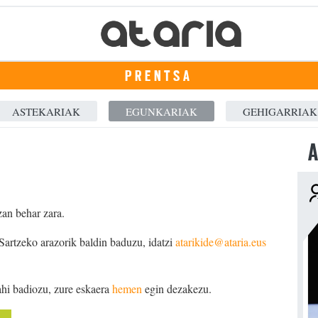
PRENTSA
ASTEKARIAK
EGUNKARIAK
GEHIGARRIAK
A
zan behar zara.
 Sartzeko arazorik baldin baduzu, idatzi
atarikide@ataria.eus
ahi badiozu, zure eskaera
hemen
egin dezakezu.