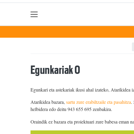
Egunkariak 0
Egunkari eta astekariak ikusi ahal izateko, Atarikidea i
Atarikidea bazara,
sartu zure erabiltzaile eta pasahitza
.
helbidera edo deitu 943 655 695 zenbakira.
Oraindik ez bazara eta proiektuari zure babesa eman n