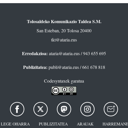
Tolosaldeko Komunikazio Taldea S.M.
San Esteban, 20 Tolosa 20400
tkt@ataria.eus
Erredakzioa:
ataria@ataria.eus
/ 943 655 695
Publizitatea:
publi@ataria.eus
/ 661 678 818
Codesyntaxek garatua
LEGE OHARRA
PUBLIZITATEA
ARAUAK
HARREMANE