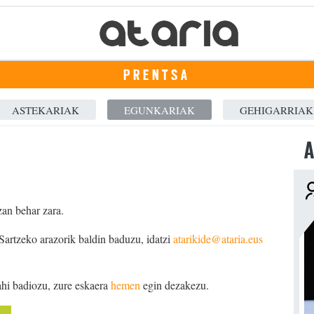
PRENTSA
ASTEKARIAK
EGUNKARIAK
GEHIGARRIAK
A
zan behar zara.
 Sartzeko arazorik baldin baduzu, idatzi
atarikide@ataria.eus
ahi badiozu, zure eskaera
hemen
egin dezakezu.