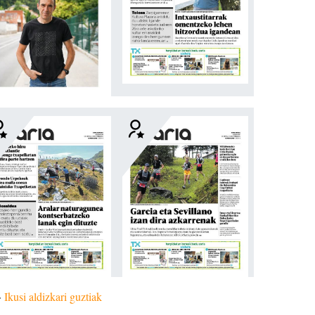
»
Ikusi aldizkari guztiak