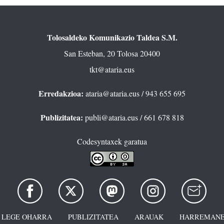
Tolosaldeko Komunikazio Taldea S.M.
San Esteban, 20 Tolosa 20400
tkt@ataria.eus
Erredakzioa:
ataria@ataria.eus
/ 943 655 695
Publizitatea:
publi@ataria.eus
/ 661 678 818
Codesyntaxek garatua
LEGE OHARRA
PUBLIZITATEA
ARAUAK
HARREMANE