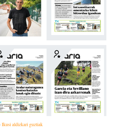
»
Ikusi aldizkari guztiak