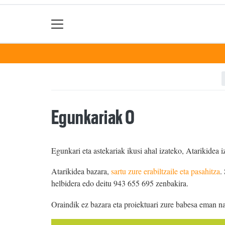
Egunkariak 0
Egunkari eta astekariak ikusi ahal izateko, Atarikidea i
Atarikidea bazara,
sartu zure erabiltzaile eta pasahitza
.
helbidera edo deitu 943 655 695 zenbakira.
Oraindik ez bazara eta proiektuari zure babesa eman n