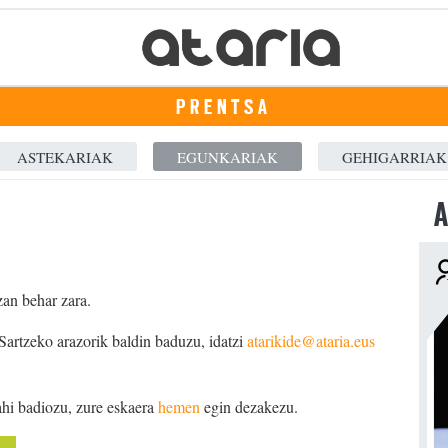
PRENTSA
ASTEKARIAK
EGUNKARIAK
GEHIGARRIAK
A
zan behar zara.
 Sartzeko arazorik baldin baduzu, idatzi
atarikide@ataria.eus
ahi badiozu, zure eskaera
hemen
egin dezakezu.