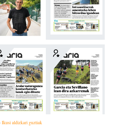
»
Ikusi aldizkari guztiak