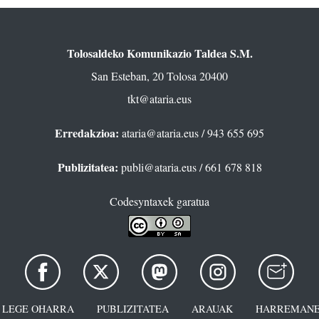
Tolosaldeko Komunikazio Taldea S.M.
San Esteban, 20 Tolosa 20400
tkt@ataria.eus
Erredakzioa:
ataria@ataria.eus
/ 943 655 695
Publizitatea:
publi@ataria.eus
/ 661 678 818
Codesyntaxek garatua
LEGE OHARRA
PUBLIZITATEA
ARAUAK
HARREMANE