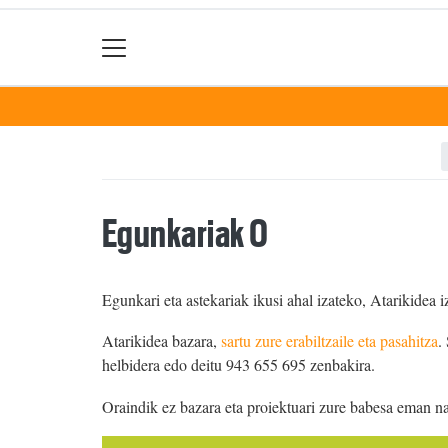
Egunkariak 0
Egunkari eta astekariak ikusi ahal izateko, Atarikidea i
Atarikidea bazara,
sartu zure erabiltzaile eta pasahitza
.
helbidera edo deitu 943 655 695 zenbakira.
Oraindik ez bazara eta proiektuari zure babesa eman n