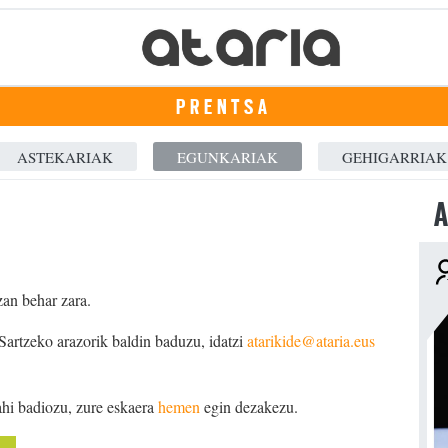
PRENTSA
ASTEKARIAK
EGUNKARIAK
GEHIGARRIAK
A
zan behar zara.
 Sartzeko arazorik baldin baduzu, idatzi
atarikide@ataria.eus
ahi badiozu, zure eskaera
hemen
egin dezakezu.